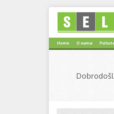
Home
O nama
Psihot
Dobrodošli