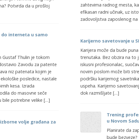
zahtevima radnog mesta, ka
ana? Potvrda da u prošloj
efikasan radni učinak, uz is
zadovoljstva zaposlenog na
a do interneta u samo
Karijerno savetovanje u S
Karijera može da bude puna 
en Gustaf Thulin je tokom
trenutaka. Bez obzira na to je
 dostavio Zavodu za patente
iskusni profesionalac, suoča
žava niz patenata kojim je
novim poslom može biti stre
ekološke posledice, nastale
podršku karijernog savetnika
rnih kesa. Izrada
uspeha. Karijerno savetovan
ovodila do masovne seče
dok razmišljate […]
 bile potrebne velike […]
Trening profes
u Novom Sad
zborne volje građana za
Planirate da za
bude bezveze? P