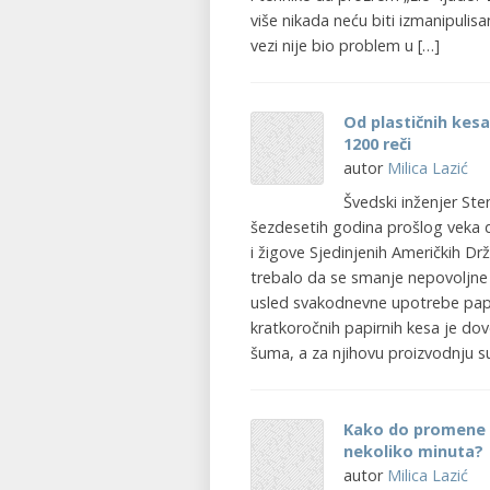
više nikada neću biti izmanipulis
vezi nije bio problem u […]
Od plastičnih kes
1200 reči
autor
Milica Lazić
Švedski inženjer St
šezdesetih godina prošlog veka
i žigove Sjedinjenih Američkih Dr
trebalo da se smanje nepovoljne 
usled svakodnevne upotrebe papi
kratkoročnih papirnih kesa je d
šuma, a za njihovu proizvodnju su
Kako do promene i
nekoliko minuta?
autor
Milica Lazić