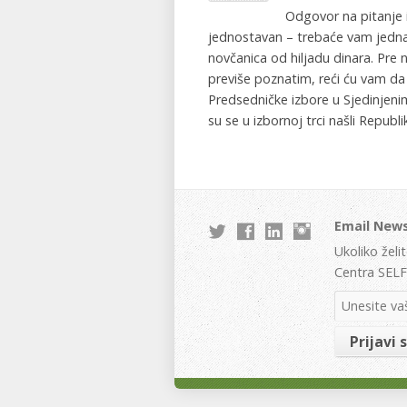
Odgovor na pitanje i
jednostavan – trebaće vam jedna 
novčanica od hiljadu dinara. Pre
previše poznatim, reći ću vam da
Predsedničke izbore u Sjedinje
su se u izbornoj trci našli Republ
Email News
Ukoliko želi
Centra SELF 