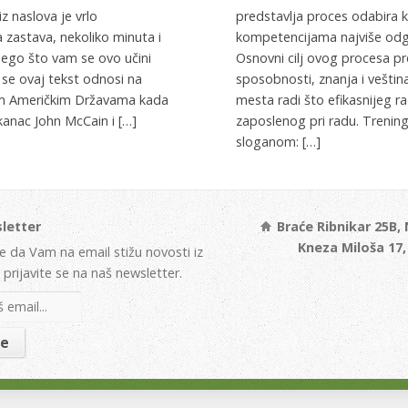
z naslova je vrlo
predstavlja proces odabira k
zastava, nekoliko minuta i
kompetencijama najviše odgo
 nego što vam se ovo učini
Osnovni cilj ovog procesa pr
 se ovaj tekst odnosi na
sposobnosti, znanja i vešti
nim Američkim Državama kada
mesta radi što efikasnijeg ra
ikanac John McCain i […]
zaposlenog pri radu. Trening
sloganom: […]
letter
Braće Ribnikar 25B,
Kneza Miloša 17
te da Vam na email stižu novosti iz
prijavite se na naš newsletter.