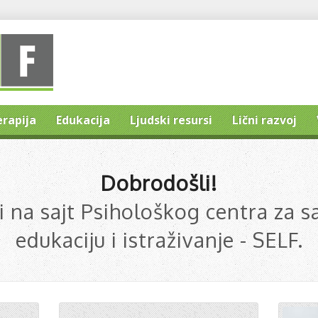
erapija
Edukacija
Ljudski resursi
Lični razvoj
Dobrodošli!
 na sajt Psihološkog centra za s
edukaciju i istraživanje - SELF.