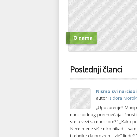
O nama
Poslednji članci
Nismo svi narcisoi
autor
Isidora Morok
„Upozorenje!! Manip
narcisoidnog poremećaja ličnost
ste u vezi sa narcisom?“ „Kako p
Neće mene više niko nikad… samo
i tehnike da prozrem „zle“ ljude?