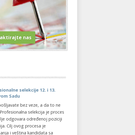
aktirajte nas
ionalne selekcije 12. i 13.
vom Sadu
pošljavate bez veze, a da to ne
rofesionalna selekcija je proces
lje odgovara određenoj poziciji
a. Cilj ovog procesa je
anja i veština kandidata sa