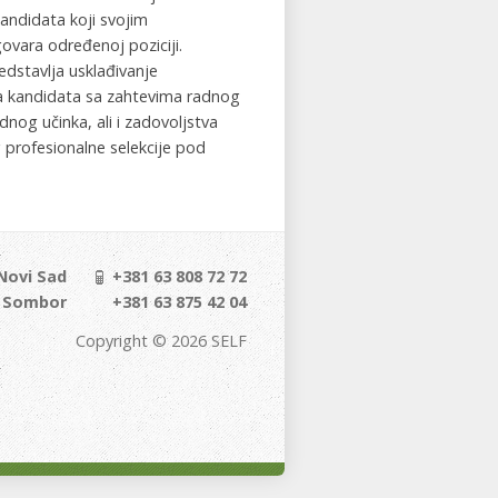
andidata koji svojim
vara određenoj poziciji.
edstavlja usklađivanje
na kandidata sa zahtevima radnog
dnog učinka, ali i zadovoljstva
 profesionalne selekcije pod
 Novi Sad
+381 63 808 72 72
, Sombor
+381 63 875 42 04
Copyright © 2026 SELF