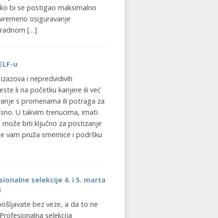
ko bi se postigao maksimalno
tovremeno osiguravanje
 radnom […]
ELF-u
izazova i nepredvidivih
ste li na početku karijere ili već
vanje s promenama ili potraga za
sno. U takvim trenucima, imati
 može biti ključno za postizanje
je vam pruža smernice i podršku
ionalne selekcije 4. i 5. marta
u
pošljavate bez veze, a da to ne
rofesionalna selekcija