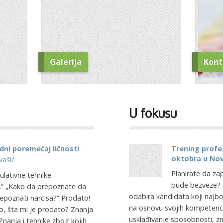
Galerija
Kont
U fokusu
dni poremećaj ličnosti
Trening profes
oktobra u No
vašić
Planirate da za
ulativne tehnike
bude bezveze? P
i.“ „Kako da prepoznate da
odabira kandidata koji najbo
repoznati narcisa?“ Prodato!
na osnovu svojih kompetencij
, šta mi je prodato? Znanja
usklađivanje sposobnosti, zn
 Znanja i tehnike zbog kojih