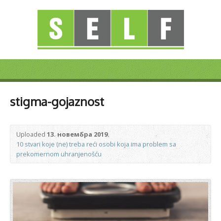
stigma-gojaznost
Uploaded
13. новембра 2019.
10 stvari koje (ne) treba reći osobi koja ima problem sa
prekomernom uhranjenošću