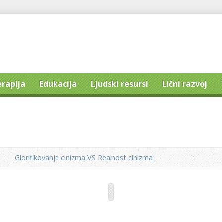
erapija
Edukacija
Ljudski resursi
Lični razvoj
Glorifikovanje cinizma VS Realnost cinizma