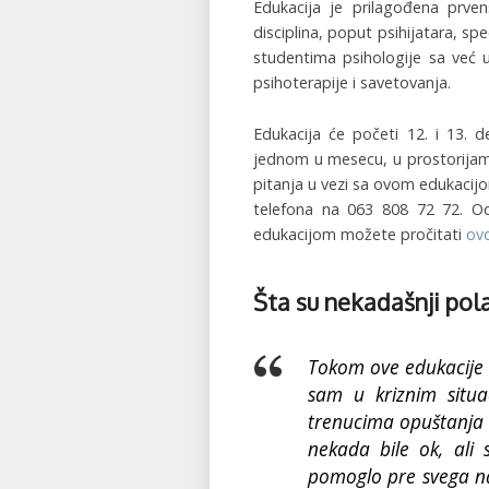
Edukacija je prilagođena prven
disciplina, poput psihijatara, spec
studentima psihologije sa već 
psihoterapije i savetovanja.
Edukacija će početi 12. i 13. 
jednom u mesecu, u prostorija
pitanja u vezi sa ovom edukaci
telefona na 063 808 72 72. Od
edukacijom možete pročitati
ov
Šta su nekadašnji polaz
Tokom ove edukacije 
sam u kriznim situ
trenucima opuštanja i
nekada bile ok, ali 
pomoglo pre svega na