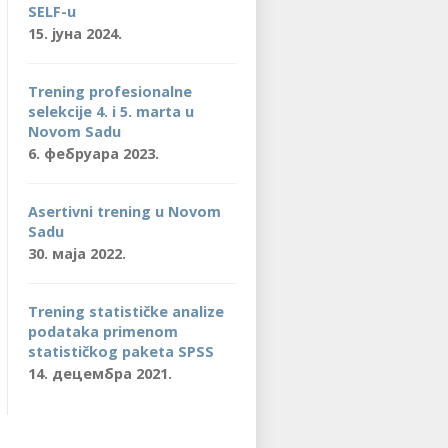
SELF-u
15. јуна 2024.
Trening profesionalne
selekcije 4. i 5. marta u
Novom Sadu
6. фебруара 2023.
Asertivni trening u Novom
Sadu
30. маја 2022.
Trening statističke analize
podataka primenom
statističkog paketa SPSS
14. децембра 2021.