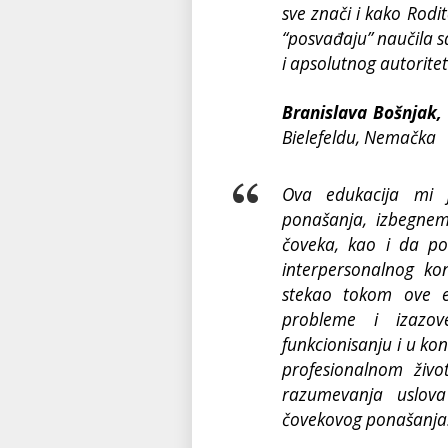
sve znači i kako Rodit
“posvađaju” naučila s
i apsolutnog autoritet
Branislava Bošnjak,
Bielefeldu, Nemačka
Ova edukacija mi 
ponašanja, izbegne
čoveka, kao i da p
interpersonalnog ko
stekao tokom ove e
probleme i izazo
funkcionisanju i u ko
profesionalnom živo
razumevanja uslov
čovekovog ponašanja