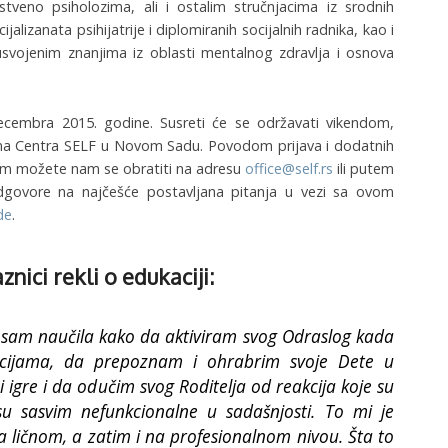
stveno psiholozima, ali i ostalim stručnjacima iz srodnih
ijalizanata psihijatrije i diplomiranih socijalnih radnika, kao i
usvojenim znanjima iz oblasti mentalnog zdravlja i osnova
decembra 2015. godine. Susreti će se održavati vikendom,
ma Centra SELF u Novom Sadu. Povodom prijava i dodatnih
jom možete nam se obratiti na adresu
office@self.rs
ili putem
govore na najčešće postavljana pitanja u vezi sa ovom
de
.
nici rekli o edukaciji:
sam naučila kako da aktiviram svog Odraslog kada
acijama, da prepoznam i ohrabrim svoje Dete u
 igre i da odučim svog Roditelja od reakcija koje su
su sasvim nefunkcionalne u sadašnjosti. To mi je
 ličnom, a zatim i na profesionalnom nivou.
Šta to