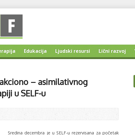
erapija
Edukacija
Ljudski resursi
Lični razvoj
sakciono – asimilativnog
piji u SELF-u
Sredina decembra je u SELF-u rezervisana za početak