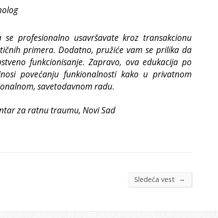
iholog
 se profesionalno usavršavate kroz transakcionu
tičnih primera. Dodatno, pružiće vam se prilika da
opstveno funkcionisanje. Zapravo, ova edukacija po
nosi povećanju funkionalnosti kako u privatnom
esionalnom, savetodavnom radu.
entar za ratnu traumu, Novi Sad
→
Sledeća vest