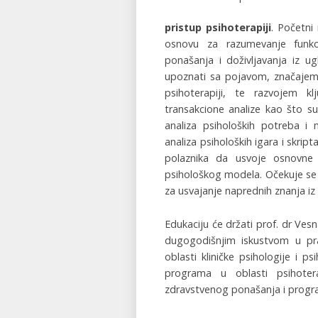
pristup psihoterapiji
. Početni
osnovu za razumevanje funkcio
ponašanja i doživljavanja iz ug
upoznati sa pojavom, značajem 
psihoterapiji, te razvojem kl
transakcione analize kao što su
analiza psiholoških potreba i 
analiza psiholoških igara i skrip
polaznika da usvoje osnovne p
psihološkog modela. Očekuje se 
za usvajanje naprednih znanja iz 
Edukaciju će držati prof. dr Vesn
dugogodišnjim iskustvom u pr
oblasti kliničke psihologije i p
programa u oblasti psihoter
zdravstvenog ponašanja i progr