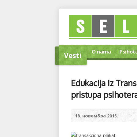
Home
O nama
Psihot
Vesti
Edukacija iz Tran
pristupa psihotera
18. новембра 2015.