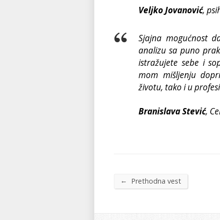
Veljko Jovanović
, ps
Sjajna mogućnost da
analizu sa puno prak
istražujete sebe i s
mom mišljenju dopri
životu, tako i u prof
Branislava Stević
, C
←
Prethodna vest