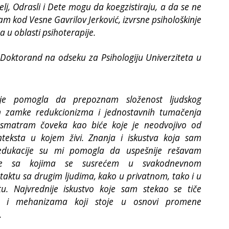
elj, Odrasli i Dete mogu da koegzistiraju, a da se ne
am kod Vesne Gavrilov Jerković, izvrsne psihološkinje
a u oblasti psihoterapije.
Doktorand na odseku za Psihologiju Univerziteta u
je pomogla da prepoznam složenost ljudskog
m zamke redukcionizma i jednostavnih tumačenja
osmatram čoveka kao biće koje je neodvojivo od
nteksta u kojem živi. Znanja i iskustva koja sam
dukacije su mi pomogla da uspešnije rešavam
ve sa kojima se susrećem u svakodnevnom
ntaktu sa drugim ljudima, kako u privatnom, tako i u
tu. Najvrednije iskustvo koje sam stekao se tiče
a i mehanizama koji stoje u osnovi promene
.