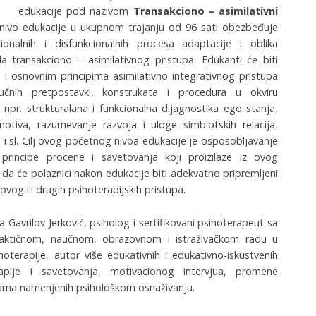
edukacije pod nazivom
Transakciono – asimilativni
 nivo edukacije u ukupnom trajanju od 96 sati obezbeđuje
nalnih i disfunkcionalnih procesa adaptacije i oblika
la transakciono – asimilativnog pristupa. Edukanti će biti
i osnovnim principima asimilativno integrativnog pristupa
jučnih pretpostavki, konstrukata i procedura u okviru
 npr. strukturalana i funkcionalna dijagnostika ego stanja,
motiva, razumevanje razvoja i uloge simbiotskih relacija,
ta i sl. Cilj ovog početnog nivoa edukacije je osposobljavanje
rincipe procene i savetovanja koji proizilaze iz ovog
da će polaznici nakon edukacije biti adekvatno pripremljeni
ovog ili drugih psihoterapijskih pristupa.
a Gavrilov Jerković, psiholog i sertifikovani psihoterapeut sa
aktičnom, naučnom, obrazovnom i istraživačkom radu u
sihoterapije, autor više edukativnih i edukativno-iskustvenih
apije i savetovanja, motivacionog intervjua, promene
ama namenjenih psihološkom osnaživanju.