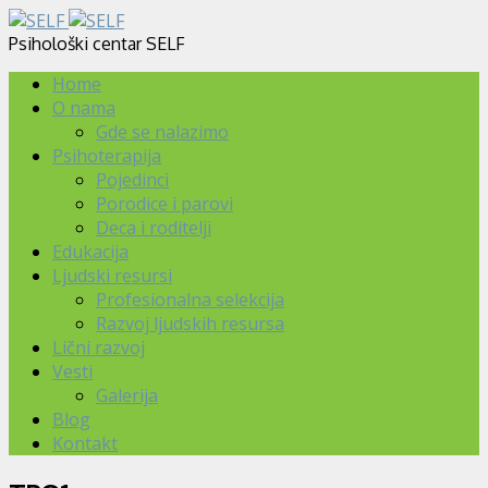
Psihološki centar SELF
Home
O nama
Gde se nalazimo
Psihoterapija
Pojedinci
Porodice i parovi
Deca i roditelji
Edukacija
Ljudski resursi
Profesionalna selekcija
Razvoj ljudskih resursa
Lični razvoj
Vesti
Galerija
Blog
Kontakt