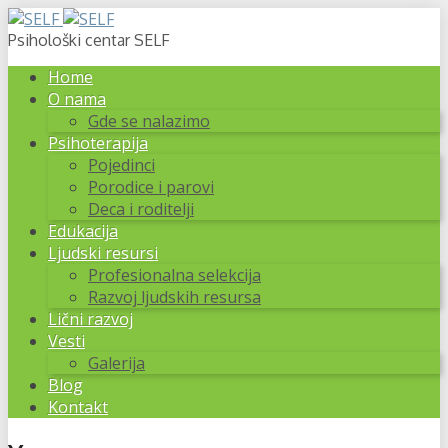
Psihološki centar SELF
Home
O nama
Gde se nalazimo
Psihoterapija
Pojedinci
Porodice i parovi
Deca i roditelji
Edukacija
Ljudski resursi
Profesionalna selekcija
Razvoj ljudskih resursa
Lični razvoj
Vesti
Galerija
Blog
Kontakt