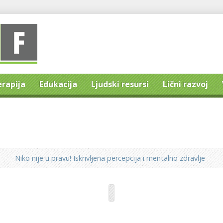
erapija
Edukacija
Ljudski resursi
Lični razvoj
Niko nije u pravu! Iskrivljena percepcija i mentalno zdravlje