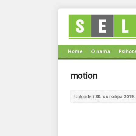
Home
O nama
Psihot
motion
Uploaded
30. октобра 2019.