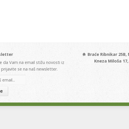
letter
Braće Ribnikar 25B,
Kneza Miloša 17
te da Vam na email stižu novosti iz
prijavite se na naš newsletter.