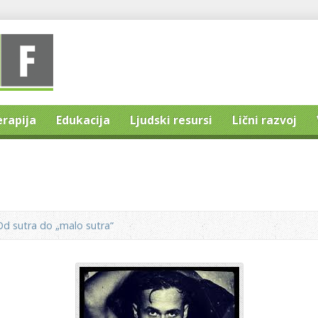
erapija
Edukacija
Ljudski resursi
Lični razvoj
Od sutra do „malo sutra“