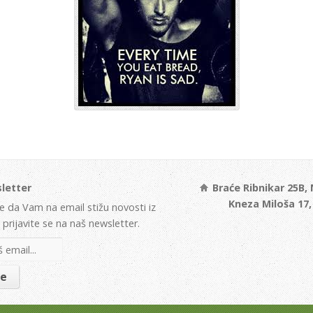
letter
Braće Ribnikar 25B,
Kneza Miloša 17
te da Vam na email stižu novosti iz
prijavite se na naš newsletter.