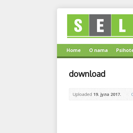
Home
O nama
Psihot
download
Uploaded
19. јула 2017.