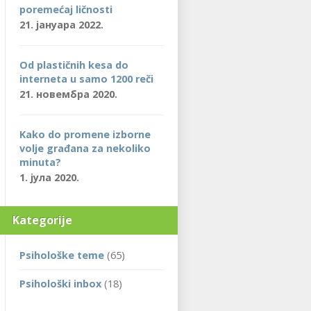
poremećaj ličnosti
21. јануара 2022.
Od plastičnih kesa do
interneta u samo 1200 reči
21. новембра 2020.
Kako do promene izborne
volje građana za nekoliko
minuta?
1. јула 2020.
Kategorije
Psihološke teme
(65)
Psihološki inbox
(18)