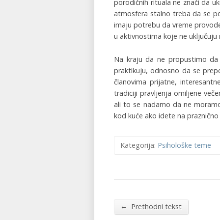
porodičnih rituala ne znači da u
atmosfera stalno treba da se post
imaju potrebu da vreme provode i
u aktivnostima koje ne uključuju
Na kraju da ne propustimo da 
praktikuju, odnosno da se prepo
članovima prijatne, interesantn
tradiciji pravljenja omiljene ve
ali to se nadamo da ne moramo 
kod kuće ako idete na praznično
Kategorija:
Psihološke teme
←
Prethodni tekst