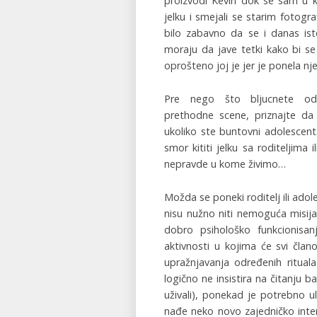
proizvodi Kevin dok se sam u ku
jelku i smejali se starim fotogr
bilo zabavno da se i danas ist
moraju da jave tetki kako bi se
oprošteno joj je jer je ponela nje
Pre nego što bljucnete od
prethodne scene, priznajte da
ukoliko ste buntovni adolescent
smor kititi jelku sa roditeljima
nepravde u kome živimo…
Možda se poneki roditelj ili adole
nisu nužno niti nemoguća misija,
dobro psihološko funkcionisanj
aktivnosti u kojima će svi član
upražnjavanja određenih ritual
logično ne insistira na čitanju
uživali), ponekad je potrebno u
nađe neko novo zajedničko inter