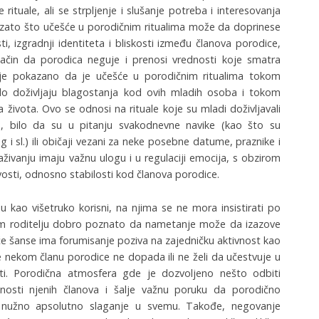
 rituale, ali se strpljenje i slušanje potreba i interesovanja
se zato što učešće u porodičnim ritualima može da doprinese
ti, izgradnji identiteta i bliskosti između članova porodice,
čin da porodica neguje i prenosi vrednosti koje smatra
 je pokazano da je učešće u porodičnim ritualima tokom
elo doživljaju blagostanja kod ovih mladih osoba i tokom
života. Ovo se odnosi na rituale koje su mladi doživljavali
ne, bilo da su u pitanju svakodnevne navike (kao što su
g i sl.) ili običaji vezani za neke posebne datume, praznike i
raživanju imaju važnu ulogu i u regulaciji emocija, s obzirom
vosti, odnosno stabilosti kod članova porodice.
ju kao višetruko korisni, na njima se ne mora insistirati po
om roditelju dobro poznato da nametanje može da izazove
će šanse ima forumisanje poziva na zajedničku aktivnost kao
 nekom članu porodice ne dopada ili ne želi da učestvuje u
sti. Porodična atmosfera gde je dozvoljeno nešto odbiti
lnosti njenih članova i šalje važnu poruku da porodično
i nužno apsolutno slaganje u svemu. Takođe, negovanje