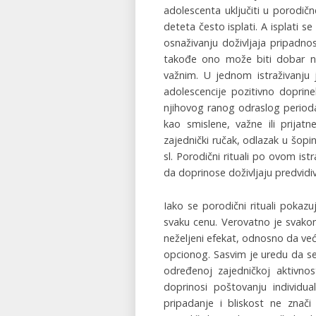
adolescenta uključiti u porodične
deteta često isplati. A isplati 
osnaživanju doživljaja pripadnos
takođe ono može biti dobar na
važnim. U jednom istraživanju
adolescencije pozitivno doprin
njihovog ranog odraslog perioda 
kao smislene, važne ili prijat
zajednički ručak, odlazak u šopin
sl. Porodični rituali po ovom ist
da doprinose doživljaju predvidi
Iako se porodični rituali pokazu
svaku cenu. Verovatno je svak
neželjeni efekat, odnosno da ve
opcionog. Sasvim je uredu da se
određenoj zajedničkoj aktivno
doprinosi poštovanju individua
pripadanje i bliskost ne znač