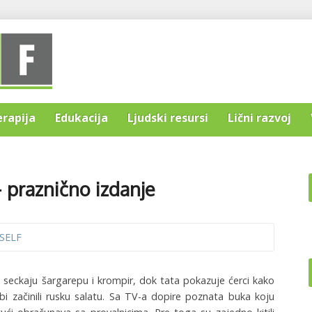
erapija
Edukacija
Ljudski resursi
Lični razvoj
– praznično izdanje
SELF
seckaju šargarepu i krompir, dok tata pokazuje ćerci kako
i začinili rusku salatu. Sa TV-a dopire poznata buka koju