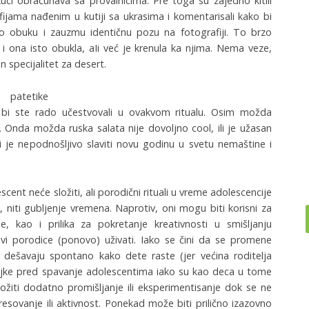
ći obračunava sa provalnicima. Pre toga su zajedno kitili
afijama nađenim u kutiji sa ukrasima i komentarisali kako bi
o obuku i zauzmu identičnu pozu na fotografiji. To brzo
 i ona isto obukla, aIi već je krenula ka njima. Nema veze,
n specijalitet za desert.
 patetike
 bi ste rado učestvovali u ovakvom ritualu. Osim možda
. Onda možda ruska salata nije dovoljno cool, ili je užasan
 ili je nepodnošljivo slaviti novu godinu u svetu nemaštine i
scent neće složiti, ali porodični rituali u vreme adolescencije
 niti gubljenje vremena. Naprotiv, oni mogu biti korisni za
e, kao i prilika za pokretanje kreativnosti u smišljanju
ovi porodice (ponovo) uživati. Iako se čini da se promene
a dešavaju spontano kako dete raste (jer većina roditelja
 bajke pred spavanje adolescentima iako su kao deca u tome
ložiti dodatno promišljanje ili eksperimentisanje dok se ne
esovanje ili aktivnost. Ponekad može biti prilično izazovno