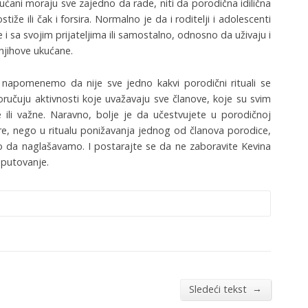
kućani moraju sve zajedno da rade, niti da porodična idilična
iže ili čak i forsira. Normalno je da i roditelji i adolescenti
 sa svojim prijateljima ili samostalno, odnosno da uživaju i
 njihove ukućane.
napomenemo da nije sve jedno kakvi porodični rituali se
ručuju aktivnosti koje uvažavaju sve članove, koje su svim
e ili važne. Naravno, bolje je da učestvujete u porodičnoj
čere, nego u ritualu ponižavanja jednog od članova porodice,
da naglašavamo. I postarajte se da ne zaboravite Kevina
 putovanje.
→
Sledeći tekst