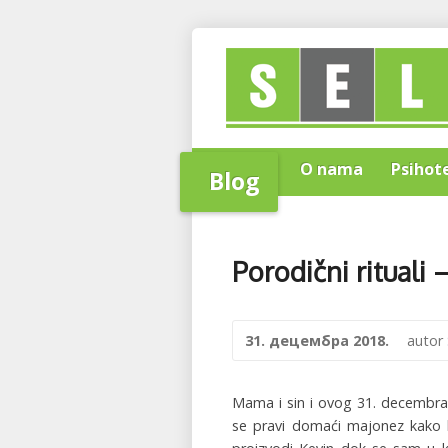
Home
O nama
Psihot
Blog
Porodični rituali 
31. децембра 2018.
autor
Mama i sin i ovog 31. decembra 
se pravi domaći majonez kako b