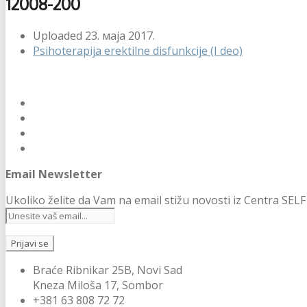
12008-200
Uploaded
23. маја 2017.
Psihoterapija erektilne disfunkcije (I deo)
Email Newsletter
Ukoliko želite da Vam na email stižu novosti iz Centra SELF 
Braće Ribnikar 25B, Novi Sad
Kneza Miloša 17, Sombor
+381 63 808 72 72