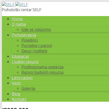
Psihološki centar SELF
Home
O nama
Gde se nalazimo
Psihoterapija
Pojedinci
Porodice i parovi
Deca i roditelji
Edukacija
Ljudski resursi
Profesionalna selekcija
Razvoj ljudskih resursa
Lični razvoj
Vesti
Galerija
Blog
Kontakt