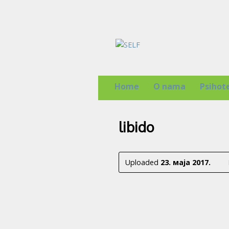
Home
O nama
Psihot
libido
Uploaded
23. маја 2017.