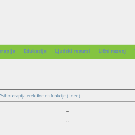
erapija
Edukacija
Ljudski resursi
Lični razvoj
Psihoterapija erektilne disfunkcije (I deo)