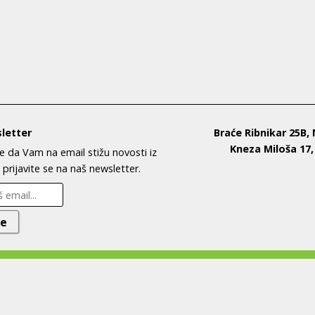
letter
Braće Ribnikar 25B,
Kneza Miloša 17
te da Vam na email stižu novosti iz
prijavite se na naš newsletter.