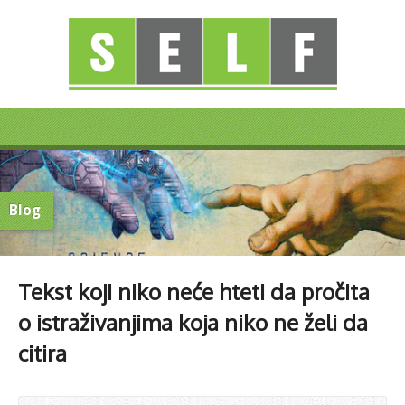
Blog
Tekst koji niko neće hteti da pročita
o istraživanjima koja niko ne želi da
citira