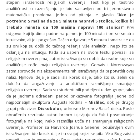
stepen izraženosti religijskih uverenja. Test koji je testirao
analitičnost u razmišljanju je bio sastavljen od tri jednostavna
matematička problema. Jedno od pitanja je glasilo “
Ako je
potrebno 5 mašina da za 5 minuta napravi 5 stolica, koliko bi
trebalo minuta da 100 mašina napravi 100 stolica?
” Prvi
odgovor koji ljudima padne na pamet je 100 minuta i on se smatra
intuitivnim, ali je i pogrešan. Tačan odgovor je 5 minuta i smatra se da
su oni koji su došli do tačnog rešenja više analitični, nego što se
oslanjaju na intuiciju. Kada su uspeh na ovom testu povezali sa
religijskim uverenjima, autori istraživanja su dobili da osobe koje su
analitičnije ređe imaju religijska uverenja. Gervais i Norenzayan
zatim sprovode niz eksperimentalnih istraživanja da bi potvrdili ovaj
nalaz. Njihova ideja je sada išla korak dalje, tako što su želeli da
dokažu da angažovanje u analitičkom razmišljanju smanjuje
religijska uverenja. Sada su studenti bili podeljeni u dve grupe, tako
da je jednima određeni period prikazivana fotografija jedne od
najpoznatijih skulptura Augusta Rodina –
Mislilac
, dok je drugoj
grupi prikazivan
Diskobolos
, odnosno Mironov Bacač diska. Posle
obrađenih rezultata autori hrabro izjavljuju da čak i posmatranje
fotografije na kojoj neko razmišlja utiče na smanjenje religioznih
uverenja. Profesor sa Harvarda Joshua Greene, oduševljen ovim
istraživanjem ide korak dalje i u svojoj knjizi se pita “Ako Bog zaista
postoji i ako je verovanje u Boga zaista racionalno, zašto bi onda