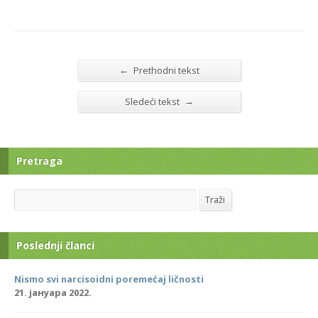
←
Prethodni tekst
→
Sledeći tekst
Pretraga
Search
Traži
Poslednji članci
Nismo svi narcisoidni poremećaj ličnosti
21. јануара 2022.