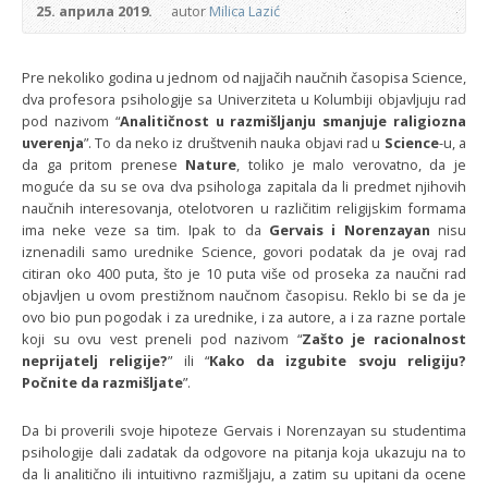
25. априла 2019.
autor
Milica Lazić
Pre nekoliko godina u jednom od najjačih naučnih časopisa Science,
dva profesora psihologije sa Univerziteta u Kolumbiji objavljuju rad
pod nazivom “
Analitičnost u razmišljanju smanjuje raligiozna
uverenja
”. To da neko iz društvenih nauka objavi rad u
Science
-u, a
da ga pritom prenese
Nature
, toliko je malo verovatno, da je
moguće da su se ova dva psihologa zapitala da li predmet njihovih
naučnih interesovanja, otelotvoren u različitim religijskim formama
ima neke veze sa tim. Ipak to da
Gervais i Norenzayan
nisu
iznenadili samo urednike Science, govori podatak da je ovaj rad
citiran oko 400 puta, što je 10 puta više od proseka za naučni rad
objavljen u ovom prestižnom naučnom časopisu. Reklo bi se da je
ovo bio pun pogodak i za urednike, i za autore, a i za razne portale
koji su ovu vest preneli pod nazivom “
Zašto je racionalnost
neprijatelj religije?
” ili “
Kako da izgubite svoju religiju?
Počnite da razmišljate
”.
Da bi proverili svoje hipoteze Gervais i Norenzayan su studentima
psihologije dali zadatak da odgovore na pitanja koja ukazuju na to
da li analitično ili intuitivno razmišljaju, a zatim su upitani da ocene