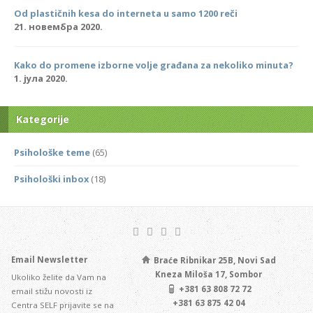
Od plastičnih kesa do interneta u samo 1200 reči
21. новембра 2020.
Kako do promene izborne volje građana za nekoliko minuta?
1. јула 2020.
Kategorije
Psihološke teme
(65)
Psihološki inbox
(18)
Email Newsletter
Braće Ribnikar 25B, Novi Sad
Kneza Miloša 17, Sombor
Ukoliko želite da Vam na
+381 63 808 72 72
email stižu novosti iz
+381 63 875 42 04
Centra SELF prijavite se na