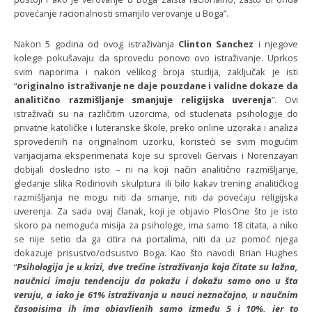
povećanje racionalnosti smanjilo verovanje u Boga”.
Nakon 5 godina od ovog istraživanja
Clinton Sanchez
i njegove
kolege pokušavaju da sprovedu ponovo ovo istraživanje. Uprkos
svim naporima i nakon velikog broja studija, zaključak je isti
“
originalno istraživanje ne daje pouzdane i validne dokaze da
analitično razmišljanje smanjuje religijska uverenja
”. Ovi
istraživači su na različitim uzorcima, od studenata psihologije do
privatne katoličke i luteranske škole, preko online uzoraka i analiza
sprovedenih na originalnom uzorku, koristeći se svim mogućim
varijacijama eksperimenata koje su sproveli Gervais i Norenzayan
dobijali dosledno isto – ni na koji način analitično razmišljanje,
gledanje slika Rodinovih skulptura ili bilo kakav trening analitičkog
razmišljanja ne mogu niti da smanje, niti da povećaju religijska
uverenja. Za sada ovaj članak, koji je objavio PlosOne što je isto
skoro pa nemoguća misija za psihologe, ima samo 18 citata, a niko
se nije setio da ga citira na portalima, niti da uz pomoć njega
dokazuje prisustvo/odsustvo Boga. Kao što navodi Brian Hughes
“
Psihologija je u krizi, dve trećine istraživanja koja čitate su lažna,
naučnici imaju tendenciju da pokažu i dokažu samo ono u šta
veruju, a iako je 61% istraživanja u nauci neznačajno, u naučnim
časopisima ih ima objavljenih samo između 5 i 10%, jer to