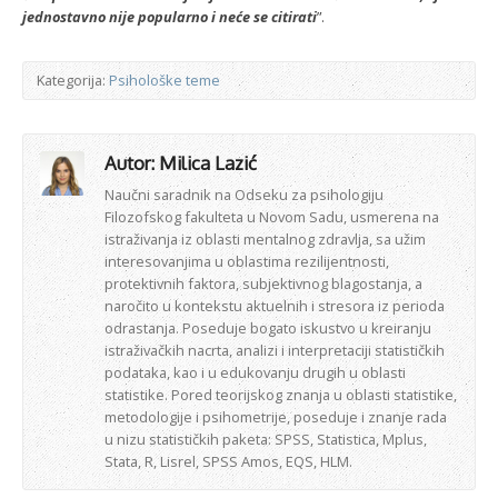
jednostavno nije popularno i neće se citirati
”.
Kategorija:
Psihološke teme
Autor: Milica Lazić
Naučni saradnik na Odseku za psihologiju
Filozofskog fakulteta u Novom Sadu, usmerena na
istraživanja iz oblasti mentalnog zdravlja, sa užim
interesovanjima u oblastima rezilijentnosti,
protektivnih faktora, subjektivnog blagostanja, a
naročito u kontekstu aktuelnih i stresora iz perioda
odrastanja. Poseduje bogato iskustvo u kreiranju
istraživačkih nacrta, analizi i interpretaciji statističkih
podataka, kao i u edukovanju drugih u oblasti
statistike. Pored teorijskog znanja u oblasti statistike,
metodologije i psihometrije, poseduje i znanje rada
u nizu statističkih paketa: SPSS, Statistica, Mplus,
Stata, R, Lisrel, SPSS Amos, EQS, HLM.