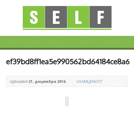
ef39bd8ff1ea5e990562bd64184ce8a6
Uploaded
21. децембра 2016.
USAMLJENOST