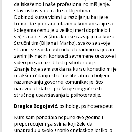
da iskažemo i naše profesionalno mišljenje,
stav i iskustvo u radu sa klijentima.
Dobit od kursa vidim i u razbijanju barijere i
treme da spontano ulazim u komunikaciju sa
kolegama čemu je u velikoj meri doprinelo i
veće znanje i veština koji se razvijaju na kursu.
Stručni tim (Biljana i Marko), svako sa svoje
strane, se zaista potrudio da radimo na jedan
zanimljiv način, koristeći savremene tekstove i
video prikaze iz oblasti psihoterapije.
Znanje koje sam stekla na kursu koristilo mi je
u lakšem čitanju stručne literature i boljem
razumevanju govorne komunikacije, što
naravno dodatno proširuje mogućnosti
stručnog usavršavanja iz psihoterapije.
Dragica Bogojević
, psiholog, psihoterapeut
Kurs sam pohađala nepune dve godine i
preporučujem ga svima koji žele da
unapređuju svoje znanje engleskog jezika, a