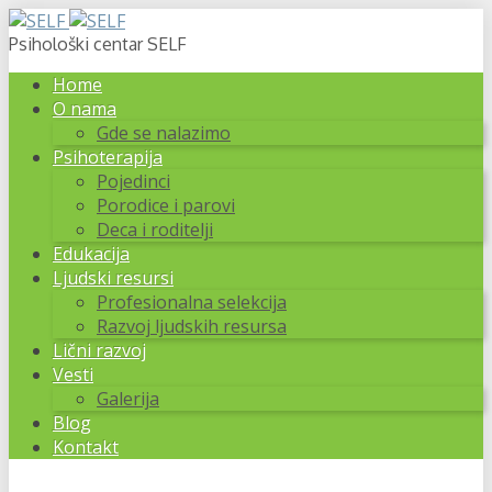
Psihološki centar SELF
Home
O nama
Gde se nalazimo
Psihoterapija
Pojedinci
Porodice i parovi
Deca i roditelji
Edukacija
Ljudski resursi
Profesionalna selekcija
Razvoj ljudskih resursa
Lični razvoj
Vesti
Galerija
Blog
Kontakt