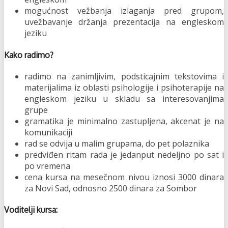
mogućnost vežbanja izlaganja pred grupom,
uvežbavanje držanja prezentacija na engleskom
jeziku
Kako radimo?
radimo na zanimljivim, podsticajnim tekstovima i
materijalima iz oblasti psihologije i psihoterapije na
engleskom jeziku u skladu sa interesovanjima
grupe
gramatika je minimalno zastupljena, akcenat je na
komunikaciji
rad se odvija u malim grupama, do pet polaznika
predviđen ritam rada je jedanput nedeljno po sat i
po vremena
cena kursa na mesečnom nivou iznosi 3000 dinara
za Novi Sad, odnosno 2500 dinara za Sombor
Voditelji kursa: