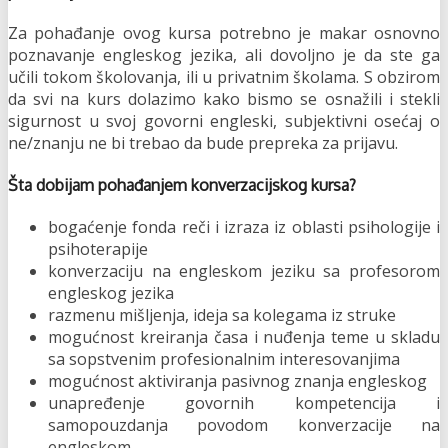
Za pohađanje ovog kursa potrebno je makar osnovno
poznavanje engleskog jezika, ali dovoljno je da ste ga
učili tokom školovanja, ili u privatnim školama. S obzirom
da svi na kurs dolazimo kako bismo se osnažili i stekli
sigurnost u svoj govorni engleski, subjektivni osećaj o
ne/znanju ne bi trebao da bude prepreka za prijavu.
Šta dobijam pohađanjem konverzacijskog kursa?
bogaćenje fonda reči i izraza iz oblasti psihologije i
psihoterapije
konverzaciju na engleskom jeziku sa profesorom
engleskog jezika
razmenu mišljenja, ideja sa kolegama iz struke
mogućnost kreiranja časa i nuđenja teme u skladu
sa sopstvenim profesionalnim interesovanjima
mogućnost aktiviranja pasivnog znanja engleskog
unapređenje govornih kompetencija i
samopouzdanja povodom konverzacije na
engleskom