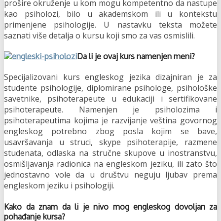
prošire okruženje u kom mogu kompetentno da nastupe
kao psiholozi, bilo u akademskom ili u kontekstu
primenjene psihologije. U nastavku teksta možete
saznati više detalja o kursu koji smo za vas osmislili.
Da li je ovaj kurs namenjen meni?
Specijalizovani kurs engleskog jezika dizajniran je za
studente psihologije, diplomirane psihologe, psihološke
savetnike, psihoterapeute u edukaciji i sertifikovane
psihoterapeute. Namenjen je psiholozima i
psihoterapeutima kojima je razvijanje veština govornog
engleskog potrebno zbog posla kojim se bave,
usavršavanja u struci, skype psihoterapije, razmene
studenata, odlaska na stručne skupove u inostranstvu,
osmišljavanja radionica na engleskom jeziku, ili zato što
jednostavno vole da u društvu neguju ljubav prema
engleskom jeziku i psihologiji.
Kako da znam da li je nivo mog engleskog dovoljan za
pohađanje kursa?