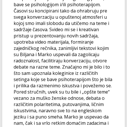
bave se psihologijom i/ili psihoterapijom.
Časovi su koncipirani tako da ohrabruju pre
svega konverzaciju u opuštenoj atmosferi u
kojoj smo imali slobodu da utičemo na teme i
sadržaje časova. Svideo mi se i kreativan
pristup u prezentovanju novih sadržaja,
upotreba video materijala, formiranje
zajedničkog rečnika, zanimljivi tekstovi kojim
su Biljana i Marko uspevali da zagolicaju
radoznalost, facilitiraju konverzaciju, otvore
debate na razne teme. Značajno mi je bilo i to
što sam upoznala koleginice iz različitih
setinga koje se bave psihoterapijom što je bila
i prilika da razmenimo iskustva i povežemo se.
Pored stručnih, uvek su tu bile i „opšte teme“
vezano za muško ženske odnose, debata o
različitim polaritetima, putovanjima, ličnim
iskustvima, naravno sve to na engleskom
jeziku i sa puno smeha. Marko je uspevao da
nam, čak i sa vrlo retkim domaćim zadacima i