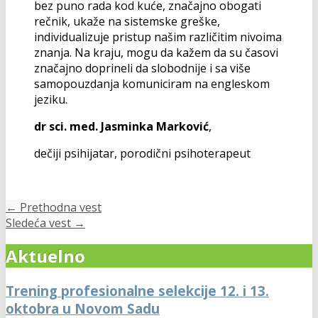
bez puno rada kod kuće, značajno obogati
rečnik, ukaže na sistemske greške,
individualizuje pristup našim različitim nivoima
znanja. Na kraju, mogu da kažem da su časovi
značajno doprineli da slobodnije i sa više
samopouzdanja komuniciram na engleskom
jeziku.
dr sci. med. Jasminka Marković
,
dečiji psihijatar, porodični psihoterapeut
←
Prethodna vest
Sledeća vest
→
Aktuelno
Trening profesionalne selekcije 12. i 13.
oktobra u Novom Sadu