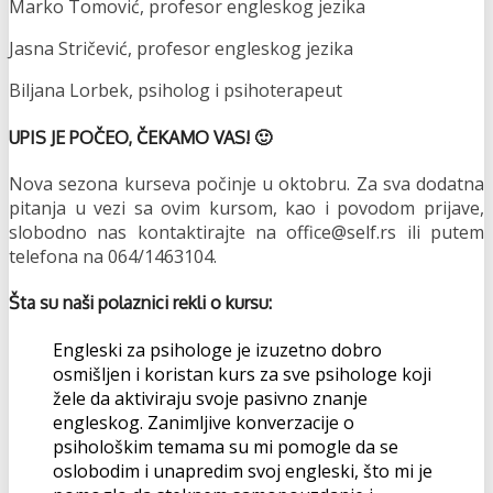
Marko Tomović, profesor engleskog jezika
Jasna Stričević, profesor engleskog jezika
Biljana Lorbek, psiholog i psihoterapeut
UPIS JE POČEO, ČEKAMO VAS! 🙂
Nova sezona kurseva počinje u oktobru. Za sva dodatna
pitanja u vezi sa ovim kursom, kao i povodom prijave,
slobodno nas kontaktirajte na office@self.rs ili putem
telefona na 064/1463104.
Šta su naši polaznici rekli o kursu:
Engleski za psihologe je izuzetno dobro
osmišljen i koristan kurs za sve psihologe koji
žele da aktiviraju svoje pasivno znanje
engleskog. Zanimljive konverzacije o
psihološkim temama su mi pomogle da se
oslobodim i unapredim svoj engleski, što mi je