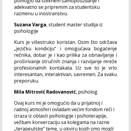
pomoglo da steknem samopouzdanje i
adekvatno se pripremim za studentsku
razmenu u inostranstvu.
Suzana Varga
, student master studija iz
psihologije
Kurs je višestruko koristan. Osim što održava
„jezičku kondiciju“ i omogućava bogaćenje
rečnika, dobar je i kao prilika za obnavljanje i
proširivanje stručnih znanja i razvijanje mreže
profesionalnih kontakata. Uz sve to je vrlo
interesantan, interaktivan, savremen. Za svaku
preporuku.
Mila Mitrović Radovanović
, psiholog
Ovaj kurs mi je omogućio da u prijatnoj i
radnoj atmosferi ovladam većim fondom reči i
izraza iz oblasti psihologije i psihoterapije,
vežbam konverzaciju sa kolegama na razne
„terapeutske“ teme, u okviru kojih smo mogli