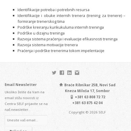
Identifikacije potreba i potrebnih resursa
Identifikacije i obuke internih trenera (trening za trenere) –
formiranje trenerskog tima
Podrške kreiranju kurikukuluma internih treninga
Podrške u dizajnu treninga
Razvoja sistema praćenja i evaluacije efikasnosti treninga
Razvoja sistema motivacije trenera
Praćenja i podrške trenerima tokom impelentacije
Email Newsletter
Braće Ribnikar 25B, Novi Sad
Kneza Miloša 17, Sombor
Ukoliko želite da Vam na
+381 63 808 72 72
email stižu novosti iz
+381 63 875 42 04
Centra SELF prijavite se na
naš newsletter.
Copyright © 2026 SELF