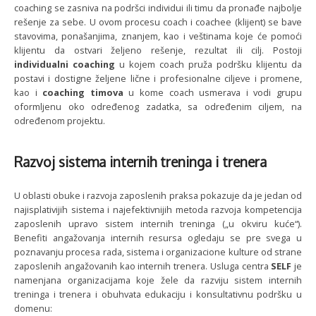
coaching se zasniva na podršci individui ili timu da pronađe najbolje
rešenje za sebe. U ovom procesu coach i coachee (klijent) se bave
stavovima, ponašanjima, znanjem, kao i veštinama koje će pomoći
klijentu da ostvari željeno rešenje, rezultat ili cilj. Postoji
individualni coaching
u kojem coach pruža podršku klijentu da
postavi i dostigne željene lične i profesionalne ciljeve i promene,
kao i
coaching timova
u kome coach usmerava i vodi grupu
oformljenu oko određenog zadatka, sa određenim ciljem, na
određenom projektu.
Razvoj sistema internih treninga i trenera
U oblasti obuke i razvoja zaposlenih praksa pokazuje da je jedan od
najisplativijih sistema i najefektivnijih metoda razvoja kompetencija
zaposlenih upravo sistem internih treninga („u okviru kuće“).
Benefiti angažovanja internih resursa ogledaju se pre svega u
poznavanju procesa rada, sistema i organizacione kulture od strane
zaposlenih angažovanih kao internih trenera. Usluga centra
SELF
je
namenjana organizacijama koje žele da razviju sistem internih
treninga i trenera i obuhvata edukaciju i konsultativnu podršku u
domenu: