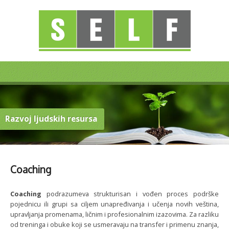
Razvoj ljudskih resursa
Coaching
Coaching
podrazumeva strukturisan i vođen proces podrške
pojednicu ili grupi sa ciljem unapređivanja i učenja novih veština,
upravljanja promenama, ličnim i profesionalnim izazovima. Za razliku
od treninga i obuke koji se usmeravaju na transfer i primenu znanja,