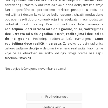
roditelj – dete! Svaka od radionica biće namenjena roditeljima i deci
određenog uzrasta. S obzirom da svako doba detinjstva ima svoje
čari i specifičnosti, priredićemo različite pristupe u radu sa
roditeljima i decom kako bi se bolje razumeli, shvatili međusobne
potrebe, razvili dobru komunikaciju i na adekvatan način podsticali
psihološki rast i razvoj. Prva od radionica biće namenjena
roditeljima i deci uzrasta od 1 do 3 godine
, druga,
roditeljima i
deci uzrasta od 5 do 7 godina
, a treća,
roditeljima i deci od 14
do 16 godina
. Poslednja radionica biće namenjena
samo
roditeljima dece različitih uzrasta
. Za svaku od ovih radionica
uskoro javljamo detalje o datumu i vremenu realizacije, kao i teme
koje će se obrađivati na svakoj od njih, stoga pratite naš sajt i
facebook stranicu!
Nestrpljivo isčekujemo novembar sa vama!
←
Prethodna vest
→
Sledeća vest