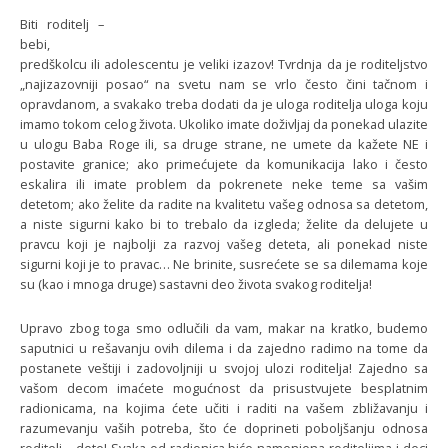
Biti roditelj –
bebi,
predškolcu ili adolescentu je veliki izazov! Tvrdnja da je roditeljstvo
„najizazovniji posao“ na svetu nam se vrlo često čini tačnom i
opravdanom, a svakako treba dodati da je uloga roditelja uloga koju
imamo tokom celog života. Ukoliko imate doživljaj da ponekad ulazite
u ulogu Baba Roge ili, sa druge strane, ne umete da kažete NE i
postavite granice; ako primećujete da komunikacija lako i često
eskalira ili imate problem da pokrenete neke teme sa vašim
detetom; ako želite da radite na kvalitetu vašeg odnosa sa detetom,
a niste sigurni kako bi to trebalo da izgleda; želite da delujete u
pravcu koji je najbolji za razvoj vašeg deteta, ali ponekad niste
sigurni koji je to pravac… Ne brinite, susrećete se sa dilemama koje
su (kao i mnoga druge) sastavni deo života svakog roditelja!
Upravo zbog toga smo odlučili da vam, makar na kratko, budemo
saputnici u rešavanju ovih dilema i da zajedno radimo na tome da
postanete veštiji i zadovoljniji u svojoj ulozi roditelja! Zajedno sa
vašom decom imaćete mogućnost da prisustvujete besplatnim
radionicama, na kojima ćete učiti i raditi na vašem zbližavanju i
razumevanju vaših potreba, što će doprineti poboljšanju odnosa