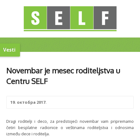
Vesti
Novembar je mesec roditeljstva u
Centru SELF
19. октобра 2017.
Dragi roditelji i deco, za predstojeći novembar vam pripremamo
četiri besplatne radionice o veštinama roditeljstva i odnosima
između dece i roditelja.