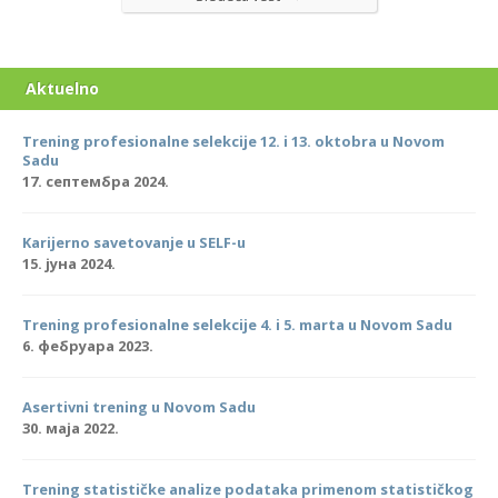
Aktuelno
Trening profesionalne selekcije 12. i 13. oktobra u Novom
Sadu
17. септембра 2024.
Karijerno savetovanje u SELF-u
15. јуна 2024.
Trening profesionalne selekcije 4. i 5. marta u Novom Sadu
6. фебруара 2023.
Asertivni trening u Novom Sadu
30. маја 2022.
Trening statističke analize podataka primenom statističkog