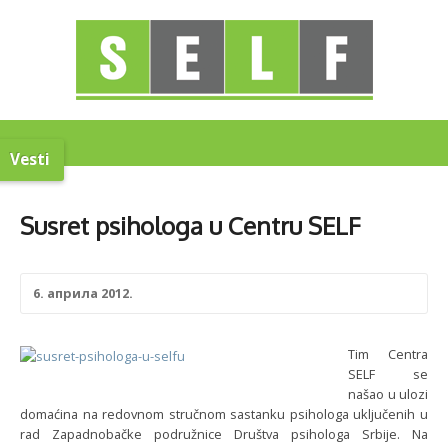
Vesti
Susret psihologa u Centru SELF
6. априла 2012.
Tim Centra
SELF se
našao u ulozi
domaćina na redovnom stručnom sastanku psihologa uključenih u
rad Zapadnobačke podružnice Društva psihologa Srbije. Na