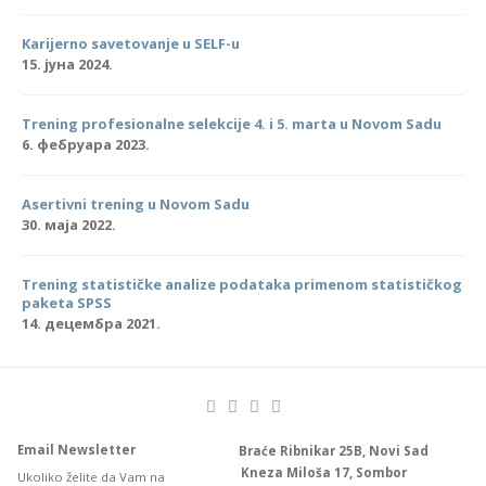
Karijerno savetovanje u SELF-u
15. јуна 2024.
Trening profesionalne selekcije 4. i 5. marta u Novom Sadu
6. фебруара 2023.
Asertivni trening u Novom Sadu
30. маја 2022.
Trening statističke analize podataka primenom statističkog
paketa SPSS
14. децембра 2021.
Email Newsletter
Braće Ribnikar 25B, Novi Sad
Kneza Miloša 17, Sombor
Ukoliko želite da Vam na