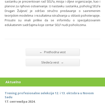
sastanku je prezentovan rad SELFa, misija i ciljevi organizacije, kao i
planovi za njihovo ostvarivanje. U nastavku sastanka, psiholog SELFa
Dragan Žuljević je održao stručno predavanje o savremenim
teorijskim modelima i rezultatima istraživanja u oblasti psihoterapije.
Prisutni su imali prilike da se informišu o specijalizovanim
edukativnim sadržajima koje centar SELF nudi psiholozima.
←
Prethodna vest
→
Sledeća vest
Aktuelno
Trening profesionalne selekcije 12. i 13. oktobra u Novom
Sadu
17. септембра 2024.