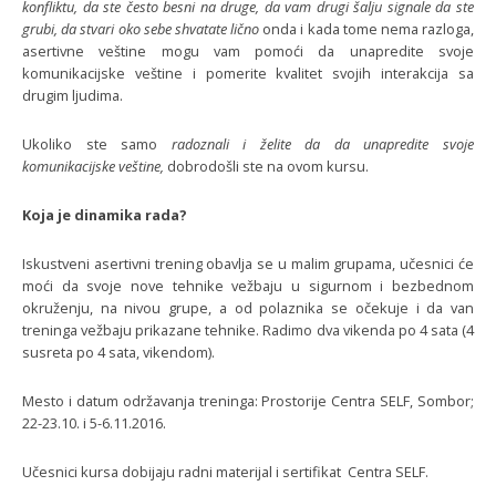
konfliktu, da ste često besni na druge, da vam drugi šalju signale da ste
grubi, da stvari oko sebe shvatate lično
onda i kada tome nema razloga,
asertivne veštine mogu vam pomoći da unapredite svoje
komunikacijske veštine i pomerite kvalitet svojih interakcija sa
drugim ljudima.
Ukoliko ste samo
radoznali i želite da da unapredite svoje
komunikacijske
veštine,
dobrodošli ste na ovom kursu.
Koja je dinamika rada?
Iskustveni asertivni trening obavlja se u malim grupama, učesnici će
moći da svoje nove tehnike vežbaju u sigurnom i bezbednom
okruženju, na nivou grupe, a od polaznika se očekuje i da van
treninga vežbaju prikazane tehnike. Radimo dva vikenda po 4 sata (4
susreta po 4 sata, vikendom).
Mesto i datum održavanja treninga: Prostorije Centra SELF, Sombor;
22-23.10. i 5-6.11.2016.
Učesnici kursa dobijaju radni materijal i sertifikat Centra SELF.