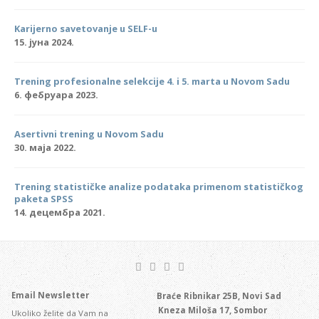
Karijerno savetovanje u SELF-u
15. јуна 2024.
Trening profesionalne selekcije 4. i 5. marta u Novom Sadu
6. фебруара 2023.
Asertivni trening u Novom Sadu
30. маја 2022.
Trening statističke analize podataka primenom statističkog
paketa SPSS
14. децембра 2021.
Email Newsletter
Braće Ribnikar 25B, Novi Sad
Kneza Miloša 17, Sombor
Ukoliko želite da Vam na