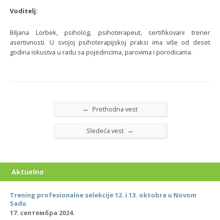
Voditelj:
Biljana Lorbek, psiholog, psihoterapeut, sertifikovani trener
asertivnosti. U svojoj psihoterapijskoj praksi ima više od deset
godina iskustva u radu sa pojedincima, parovima i porodicama.
←
Prethodna vest
→
Sledeća vest
Aktuelno
Trening profesionalne selekcije 12. i 13. oktobra u Novom
Sadu
17. септембра 2024.