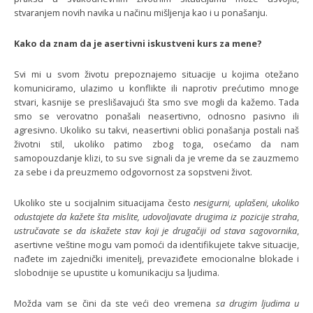
stvaranjem novih navika u načinu mišljenja kao i u ponašanju.
Kako da znam da je asertivni iskustveni kurs za mene?
Svi mi u svom životu prepoznajemo situacije u kojima otežano
komuniciramo, ulazimo u konflikte ili naprotiv prećutimo mnoge
stvari, kasnije se preslišavajući šta smo sve mogli da kažemo. Tada
smo se verovatno ponašali neasertivno, odnosno pasivno ili
agresivno. Ukoliko su takvi, neasertivni oblici ponašanja postali naš
životni stil, ukoliko patimo zbog toga, osećamo da nam
samopouzdanje klizi, to su sve signali da je vreme da se zauzmemo
za sebe i da preuzmemo odgovornost za sopstveni život.
Ukoliko ste u socijalnim situacijama često
nesigurni, uplašeni, ukoliko
odustajete da kažete šta mislite, udovoljavate drugima iz pozicije straha
,
ustručavate se da iskažete stav koji je drugačiji od stava sagovornika
,
asertivne veštine mogu vam pomoći da identifikujete takve situacije,
nađete im zajednički imenitelj, prevaziđete emocionalne blokade i
slobodnije se upustite u komunikaciju sa ljudima.
Možda vam se čini da ste veći deo vremena
sa drugim ljudima u