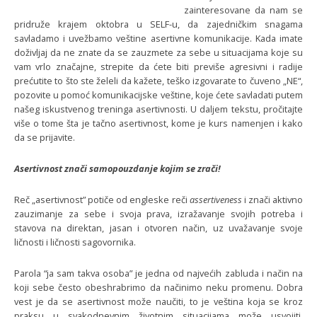
zainteresovane da nam se
pridruže krajem oktobra u SELF-u, da zajedničkim snagama
savladamo i uvežbamo veštine asertivne komunikacije. Kada imate
doživljaj da ne znate da se zauzmete za sebe u situacijama koje su
vam vrlo značajne, strepite da ćete biti previše agresivni i radije
prećutite to što ste želeli da kažete, teško izgovarate to čuveno „NE“,
pozovite u pomoć komunikacijske veštine, koje ćete savladati putem
našeg iskustvenog treninga asertivnosti. U daljem tekstu, pročitajte
više o tome šta je tačno asertivnost, kome je kurs namenjen i kako
da se prijavite.
Asertivnost znači samopouzdanje kojim se zrači!
Reč „asertivnost” potiče od engleske reči
assertiveness
i znači aktivno
zauzimanje za sebe i svoja prava, izražavanje svojih potreba i
stavova na direktan, jasan i otvoren način, uz uvažavanje svoje
ličnosti i ličnosti sagovornika.
Parola “ja sam takva osoba” je jedna od najvećih zabluda i način na
koji sebe često obeshrabrimo da načinimo neku promenu. Dobra
vest je da se asertivnost može naučiti, to je veština koja se kroz
praksu u svakodnevnim životnim situacijama može usvojiti,