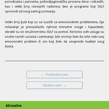
porodicama i parovima, psihodijagnostička procena dece i odraslih,
kao i veliki broj razvojnih radionica deo je programa koji SELF
sprovodi od svog samog osnivanja.
Veliki broj ljudi koji su se suočili sa emocionalnim problemima, čije
rešavanje je prevazilazilo njihove trenutne snage i kapacitete,
obratili su se stručnom timu SELF za pomoć. Korisnici ovih usluga su
osobe raznih uzrasta i zanimanja, bilo oni koji žele da reše neki svoj
emocionalni problem ili oni koji žele da unaprede kvalitet svog
života.
←
Prethodna vest
→
Sledeća vest
Aktuelno