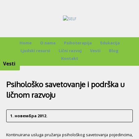
Home
O nama
Psihoterapija
Edukacija
Ljudski resursi
Lični razvoj
Vesti
Blog
Kontakt
Vesti
Psihološko savetovanje i podrška u
ličnom razvoju
1. новембра 2012.
Kontinuirana usluga pružanja psihološkog savetovanja pojedincima,