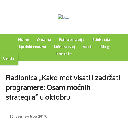
Home
O nama
Psihoterapija
Edukacija
Ljudski resursi
Lični razvoj
Vesti
Blog
Kontakt
Vesti
Radionica „Kako motivisati i zadržati
programere: Osam moćnih
strategija“ u oktobru
12. септембра 2017.