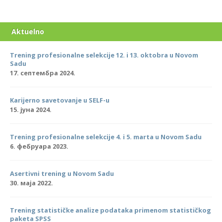
Aktuelno
Trening profesionalne selekcije 12. i 13. oktobra u Novom
Sadu
17. септембра 2024.
Karijerno savetovanje u SELF-u
15. јуна 2024.
Trening profesionalne selekcije 4. i 5. marta u Novom Sadu
6. фебруара 2023.
Asertivni trening u Novom Sadu
30. маја 2022.
Trening statističke analize podataka primenom statističkog
paketa SPSS