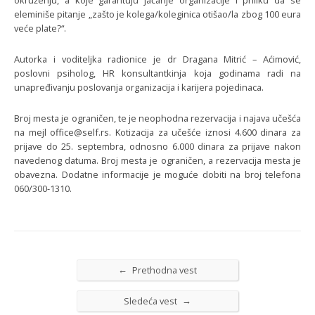
okruženju, a koje garantuju jačanje organizacije i priliku da se
eleminiše pitanje „zašto je kolega/koleginica otišao/la zbog 100 eura
veće plate?“.
Autorka i voditeljka radionice je dr Dragana Mitrić – Aćimović,
poslovni psiholog, HR konsultantkinja koja godinama radi na
unapređivanju poslovanja organizacija i karijera pojedinaca.
Broj mesta je ograničen, te je neophodna rezervacija i najava učešća
na mejl office@self.rs. Kotizacija za učešće iznosi 4.600 dinara za
prijave do 25. septembra, odnosno 6.000 dinara za prijave nakon
navedenog datuma. Broj mesta je ograničen, a rezervacija mesta je
obavezna. Dodatne informacije je moguće dobiti na broj telefona
060/300-1310.
←
Prethodna vest
→
Sledeća vest