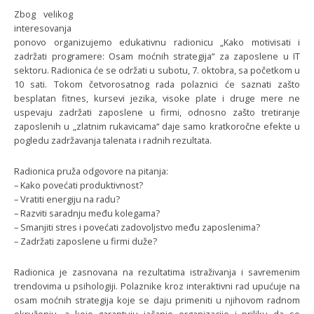
Zbog velikog
interesovanja
ponovo organizujemo edukativnu radionicu „Kako motivisati i
zadržati programere: Osam moćnih strategija“ za zaposlene u IT
sektoru. Radionica će se održati u subotu, 7. oktobra, sa početkom u
10 sati. Tokom četvorosatnog rada polaznici će saznati zašto
besplatan fitnes, kursevi jezika, visoke plate i druge mere ne
uspevaju zadržati zaposlene u firmi, odnosno zašto tretiranje
zaposlenih u „zlatnim rukavicama“ daje samo kratkoročne efekte u
pogledu zadržavanja talenata i radnih rezultata.
Radionica pruža odgovore na pitanja:
– Kako povećati produktivnost?
– Vratiti energiju na radu?
– Razviti saradnju među kolegama?
– Smanjiti stres i povećati zadovoljstvo među zaposlenima?
– Zadržati zaposlene u firmi duže?
Radionica je zasnovana na rezultatima istraživanja i savremenim
trendovima u psihologiji. Polaznike kroz interaktivni rad upućuje na
osam moćnih strategija koje se daju primeniti u njihovom radnom