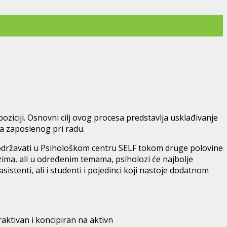
ziciji. Osnovni cilj ovog procesa predstavlja usklađivanje
va zaposlenog pri radu.
e održavati u Psihološkom centru SELF tokom druge polovine
zima, ali u određenim temama, psiholozi će najbolje
stenti, ali i studenti i pojedinci koji nastoje dodatnom
aktivan i koncipiran na aktivn