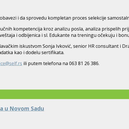
 u obavezi i da sprovedu kompletan proces selekcije samosta
ih kompetencija kroz analizu posla, analiza prispelih prijava,
štaja i odbijenica i sl. Edukante na treningu očekuju i bonus
davačkim iskustvom Sonja Ivković, senior HR consultant i D
tka kao i dodelu sertifikata.
ice@self.rs
ili putem telefona na 063 81 26 386.
bra u Novom Sadu