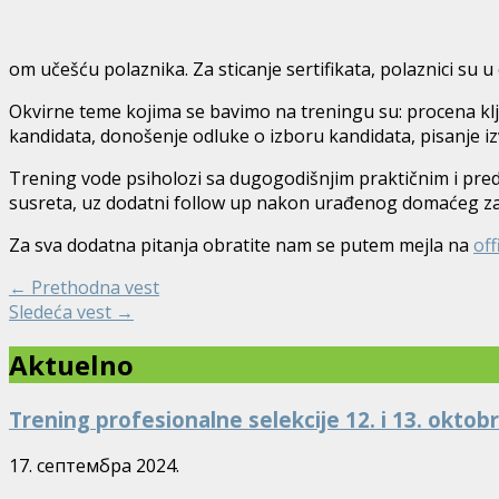
om učešću polaznika. Za sticanje sertifikata, polaznici su
Okvirne teme kojima se bavimo na treningu su: procena ključn
kandidata, donošenje odluke o izboru kandidata, pisanje izve
Trening vode psiholozi sa dugogodišnjim praktičnim i pre
susreta, uz dodatni follow up nakon urađenog domaćeg zada
Za sva dodatna pitanja obratite nam se putem mejla na
off
←
Prethodna vest
Sledeća vest
→
Aktuelno
Trening profesionalne selekcije 12. i 13. okto
17. септембра 2024.