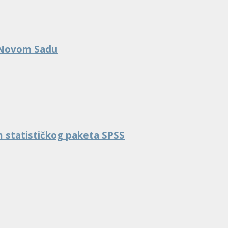
u Novom Sadu
m statističkog paketa SPSS