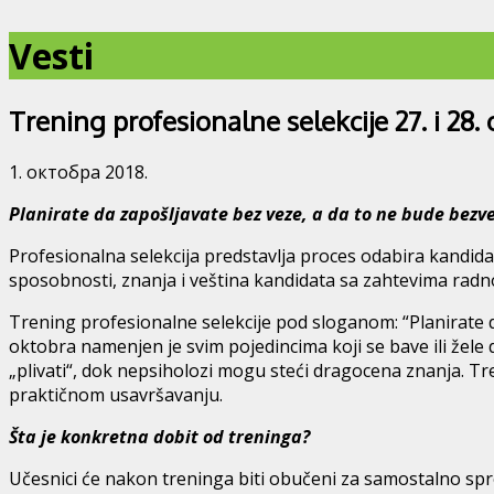
Vesti
Trening profesionalne selekcije 27. i 28
1. октобра 2018.
Planirate da zapošljavate bez veze, a da to ne bude bezv
Profesionalna selekcija predstavlja proces odabira kandida
sposobnosti, znanja i veština kandidata sa zahtevima radno
Trening profesionalne selekcije pod sloganom: “Planirate 
oktobra namenjen je svim pojedincima koji se bave ili žele
„plivati“, dok nepsiholozi mogu steći dragocena znanja. Tr
praktičnom usavršavanju.
Šta je konkretna dobit od treninga?
Učesnici će nakon treninga biti obučeni za samostalno spro