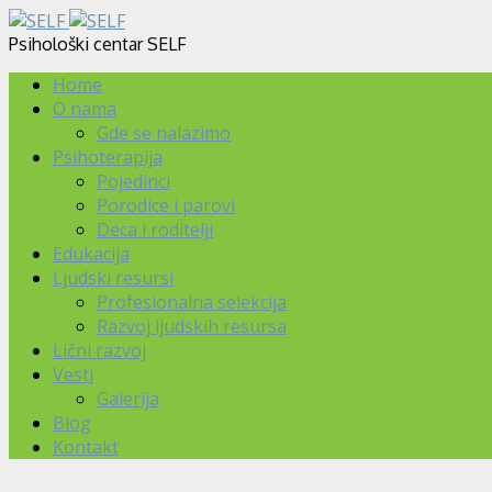
Psihološki centar SELF
Home
O nama
Gde se nalazimo
Psihoterapija
Pojedinci
Porodice i parovi
Deca i roditelji
Edukacija
Ljudski resursi
Profesionalna selekcija
Razvoj ljudskih resursa
Lični razvoj
Vesti
Galerija
Blog
Kontakt