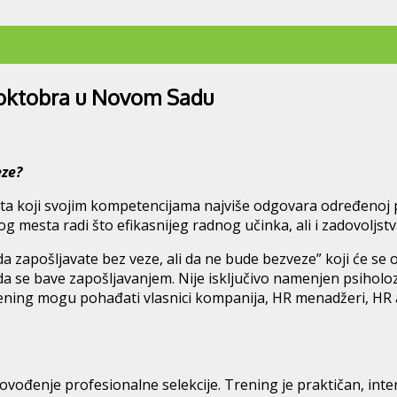
. oktobra u Novom Sadu
eze?
ta koji svojim kompetencijama najviše odgovara određenoj po
g mesta radi što efikasnijeg radnog učinka, ali i zadovoljst
da zapošljavate bez veze, ali da ne bude bezveze” koji će s
 da se bave zapošljavanjem. Nije isključivo namenjen psiholo
ening mogu pohađati vlasnici kompanija, HR menadžeri, HR asi
vođenje profesionalne selekcije. Trening je praktičan, inter