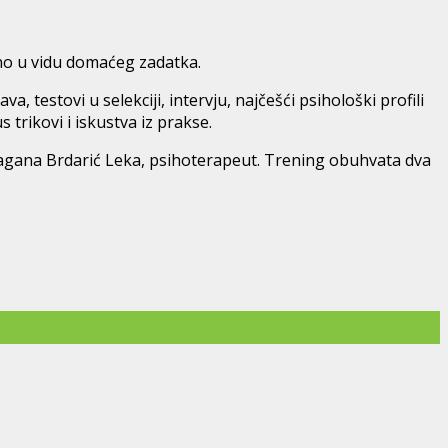
lno u vidu domaćeg zadatka.
 testovi u selekciji, intervju, najčešći psihološki profili
 trikovi i iskustva iz prakse.
ragana Brdarić Leka, psihoterapeut. Trening obuhvata dva