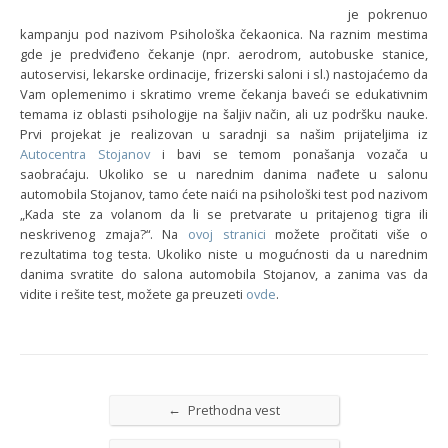
je pokrenuo
kampanju pod nazivom Psihološka čekaonica. Na raznim mestima
gde je predviđeno čekanje (npr. aerodrom, autobuske stanice,
autoservisi, lekarske ordinacije, frizerski saloni i sl.) nastojaćemo da
Vam oplemenimo i skratimo vreme čekanja baveći se edukativnim
temama iz oblasti psihologije na šaljiv način, ali uz podršku nauke.
Prvi projekat je realizovan u saradnji sa našim prijateljima iz
Autocentra Stojanov
i bavi se temom ponašanja vozača u
saobraćaju. Ukoliko se u narednim danima nađete u salonu
automobila Stojanov, tamo ćete naići na psihološki test pod nazivom
„Kada ste za volanom da li se pretvarate u pritajenog tigra ili
neskrivenog zmaja?“. Na
ovoj stranici
možete pročitati više o
rezultatima tog testa. Ukoliko niste u mogućnosti da u narednim
danima svratite do salona automobila Stojanov, a zanima vas da
vidite i rešite test, možete ga preuzeti
ovde
.
←
Prethodna vest