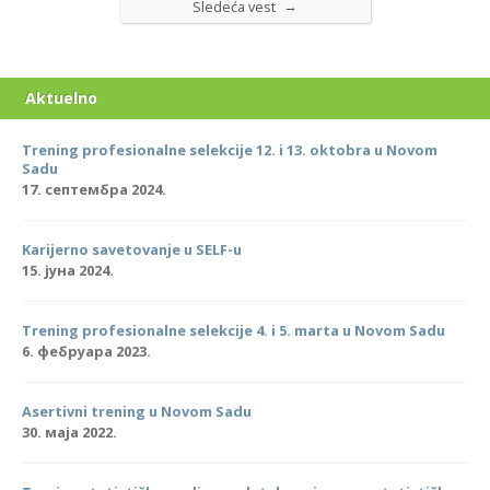
→
Sledeća vest
Aktuelno
Trening profesionalne selekcije 12. i 13. oktobra u Novom
Sadu
17. септембра 2024.
Karijerno savetovanje u SELF-u
15. јуна 2024.
Trening profesionalne selekcije 4. i 5. marta u Novom Sadu
6. фебруара 2023.
Asertivni trening u Novom Sadu
30. маја 2022.