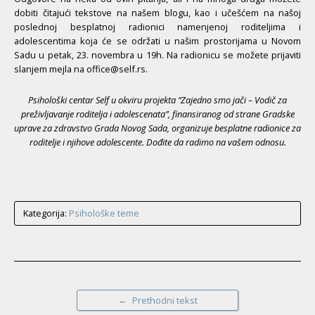
dobiti čitajući tekstove na našem blogu, kao i učešćem na našoj
poslednoj besplatnoj radionici namenjenoj roditeljima i
adolescentima koja će se održati u našim prostorijama u Novom
Sadu u petak, 23. novembra u 19h. Na radionicu se možete prijaviti
slanjem mejla na office@self.rs.
Psihološki centar Self u okviru projekta “Zajedno smo jači – Vodič za
preživljavanje roditelja i adolescenata”, finansiranog od strane Gradske
uprave za zdravstvo Grada Novog Sada, organizuje besplatne radionice za
roditelje i njihove adolescente. Dođite da radimo na vašem odnosu.
Kategorija:
Psihološke teme
←
Prethodni tekst