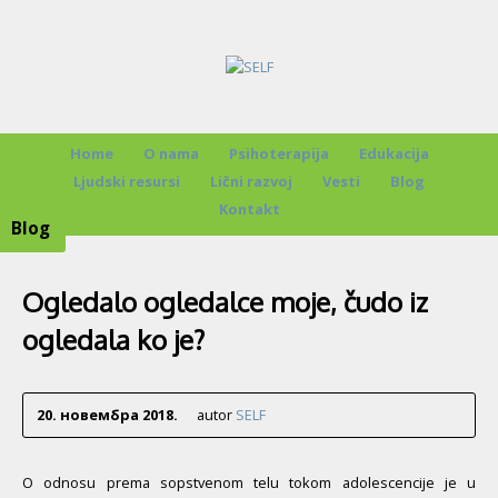
Home
O nama
Psihoterapija
Edukacija
Ljudski resursi
Lični razvoj
Vesti
Blog
Kontakt
Blog
Ogledalo ogledalce moje, čudo iz
ogledala ko je?
20. новембра 2018.
autor
SELF
O odnosu prema sopstvenom telu tokom adolescencije je u