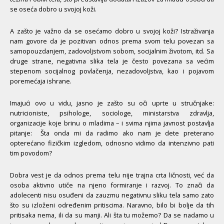
se oseća dobro u svojoj koži.
A zašto je važno da se osećamo dobro u svojoj koži? Istraživanja
nam govore da je pozitivan odnos prema svom telu povezan sa
samopouzdanjem, zadovoljstvom sobom, socijalnim životom, itd. Sa
druge strane, negativna slika tela je često povezana sa većim
stepenom socijalnog povlačenja, nezadovoljstva, kao i pojavom
poremećaja ishrane.
Imajući ovo u vidu, jasno je zašto su oči uprte u stručnjake:
nutricioniste, psihologe, sociologe, ministarstva zdravlja,
organizacije koje brinu o mladima – i svima njima javnost postavlja
pitanje: Šta onda mi da radimo ako nam je dete preterano
opterećano fizičkim izgledom, odnosno vidimo da intenzivno pati
tim povodom?
Dobra vest je da odnos prema telu nije trajna crta ličnosti, već da
osoba aktivno utiče na njeno formiranje i razvoj. To znači da
adolecenti nisu osuđeni da zauzmu negativnu sliku tela samo zato
što su izloženi određenim pritiscima. Naravno, bilo bi bolje da tih
pritisaka nema, ili da su manji. Ali šta tu možemo? Da se nadamo u