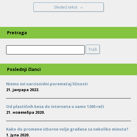
→
Sledeći tekst
Pretraga
Search
Traži
Poslednji članci
Nismo svi narcisoidni poremećaj ličnosti
21. јануара 2022.
Od plastičnih kesa do interneta u samo 1200 reči
21. новембра 2020.
Kako do promene izborne volje građana za nekoliko minuta?
1. јула 2020.