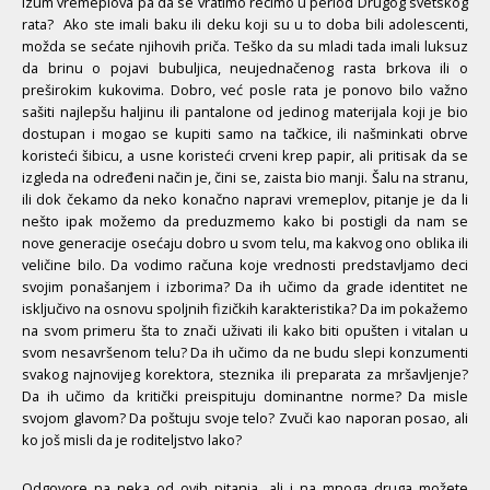
izum vremeplova pa da se vratimo recimo u period Drugog svetskog
rata? Ako ste imali baku ili deku koji su u to doba bili adolescenti,
možda se sećate njihovih priča. Teško da su mladi tada imali luksuz
da brinu o pojavi bubuljica, neujednačenog rasta brkova ili o
preširokim kukovima. Dobro, već posle rata je ponovo bilo važno
sašiti najlepšu haljinu ili pantalone od jedinog materijala koji je bio
dostupan i mogao se kupiti samo na tačkice, ili našminkati obrve
koristeći šibicu, a usne koristeći crveni krep papir, ali pritisak da se
izgleda na određeni način je, čini se, zaista bio manji. Šalu na stranu,
ili dok čekamo da neko konačno napravi vremeplov, pitanje je da li
nešto ipak možemo da preduzmemo kako bi postigli da nam se
nove generacije osećaju dobro u svom telu, ma kakvog ono oblika ili
veličine bilo. Da vodimo računa koje vrednosti predstavljamo deci
svojim ponašanjem i izborima? Da ih učimo da grade identitet ne
isključivo na osnovu spoljnih fizičkih karakteristika? Da im pokažemo
na svom primeru šta to znači uživati ili kako biti opušten i vitalan u
svom nesavršenom telu? Da ih učimo da ne budu slepi konzumenti
svakog najnovijeg korektora, steznika ili preparata za mršavljenje?
Da ih učimo da kritički preispituju dominantne norme? Da misle
svojom glavom? Da poštuju svoje telo? Zvuči kao naporan posao, ali
ko još misli da je roditeljstvo lako?
Odgovore na neka od ovih pitanja, ali i na mnoga druga možete