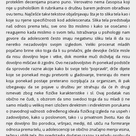
proteklim decenijama pisano puno. Verovatno nema časopisa koji
nije u psihološkim ili rubrikama o društvu barem jednom obrađivao
ovu temu. Najčešće takvi tekstovi objašnjavaju šta je to slika tela kao i
koje su njene specifičnosti kod adolescenata. Slika tela predstvalja
naš odnos prema telu, sve ono što mislimo i kako se osećamo i
reagujemo kada mislimo o svom telu. Istraživanja u psihologiji nam
govore da adolescenti često imaju negativnu sliku tela ili da su
neretko nezadovoljni svojim izgledom. Veliki procenat mladih
pojačano brine oko toga da li su privlačni, gde devojke češće misle
da nisu dovoljno lepe i vitke, dok momke muči doživljaj da nisu
dovoljno mišićavi ili zgodni. Ovo nezadovoljstvo ih ponekad podstiče
da sprovode razne akcije kako bi svoje telo “popravili“, drže dijete
koje se ponekad mogu pretvoriti u gladovanje, treniraju do mere
koja ponekad postaje preterano iscrpljujća za organizam, ili pak
izbegavaju da se pojave u društvu jer strahuju da će ih drugi
ismevati zbog neke fizičke karakteristike i sl. Ovaj podatak nas
obično ne čudi, s obzirom da smo svedoci toga da su mladi (i ne
samo mladi) u velikoj meri izloženi direktnim i indirektnim porukama
o (navodnoj) važnosti određenog ideala fizičkog izgleda na uspeh i
zadovoljstvo, kako u poslovnom, tako i u privatnom životu. Kao da
nije dovoljno što porodica, vršnjaci, mediji, itd. utiču na formiranje
odnosa prema telu, u adolescenciji se obično značajno menja visina,
težina i oblik tela, što predstavlja dodatan izazov za mladu osobu da