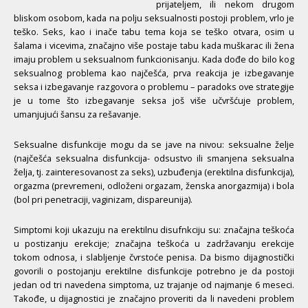
prijateljem, ili nekom drugom
bliskom osobom, kada na polju seksualnosti postoji problem, vrlo je
teško. Seks, kao i inače tabu tema koja se teško otvara, osim u
šalama i vicevima, značajno više postaje tabu kada muškarac ili žena
imaju problem u seksualnom funkcionisanju. Kada dođe do bilo kog
seksualnog problema kao najčešća, prva reakcija je izbegavanje
seksa i izbegavanje razgovora o problemu – paradoks ove strategije
je u tome što izbegavanje seksa još više učvršćuje problem,
umanjujući šansu za rešavanje.
Seksualne disfunkcije mogu da se jave na nivou: seksualne želje
(najčešća seksualna disfunkcija- odsustvo ili smanjena seksualna
želja, tj. zainteresovanost za seks), uzbuđenja (erektilna disfunkcija),
orgazma (prevremeni, odloženi orgazam, ženska anorgazmija) i bola
(bol pri penetraciji, vaginizam, dispareunija).
Simptomi koji ukazuju na erektilnu disufnkciju su: značajna teškoća
u postizanju erekcije; značajna teškoća u zadržavanju erekcije
tokom odnosa, i slabljenje čvrstoće penisa. Da bismo dijagnostički
govorili o postojanju erektilne disfunkcije potrebno je da postoji
jedan od tri navedena simptoma, uz trajanje od najmanje 6 meseci.
Takođe, u dijagnostici je značajno proveriti da li navedeni problem