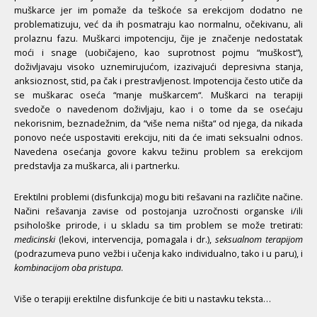
muškarce jer im pomaže da teškoće sa erekcijom dodatno ne
problematizuju, već da ih posmatraju kao normalnu, očekivanu, ali
prolaznu fazu. Muškarci impotenciju, čije je značenje nedostatak
moći i snage (uobičajeno, kao suprotnost pojmu “muškost“),
doživljavaju visoko uznemirujućom, izazivajući depresivna stanja,
anksioznost, stid, pa čak i prestravljenost. Impotencija često utiče da
se muškarac oseća “manje muškarcem“. Muškarci na terapiji
svedoče o navedenom doživljaju, kao i o tome da se osećaju
nekorisnim, beznadežnim, da “više nema ništa“ od njega, da nikada
ponovo neće uspostaviti erekciju, niti da će imati seksualni odnos.
Navedena osećanja govore kakvu težinu problem sa erekcijom
predstavlja za muškarca, ali i partnerku.
Erektilni problemi (disfunkcija) mogu biti rešavani na različite načine.
Načini rešavanja zavise od postojanja uzročnosti organske i/ili
psihološke prirode, i u skladu sa tim problem se može tretirati:
medicinski
(lekovi, intervencija, pomagala i dr.),
seksualnom terapijom
(podrazumeva puno vežbi i učenja kako individualno, tako i u paru), i
kombinacijom oba pristupa
.
Više o terapiji erektilne disfunkcije će biti u nastavku teksta…