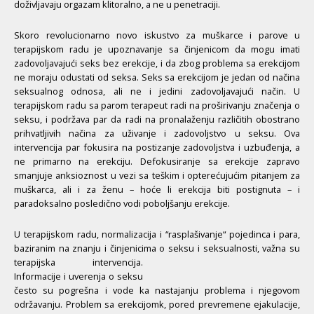
doživljavaju orgazam klitoralno, a ne u penetraciji.
Skoro revolucionarno novo iskustvo za muškarce i parove u
terapijskom radu je upoznavanje sa činjenicom da mogu imati
zadovoljavajući seks bez erekcije, i da zbog problema sa erekcijom
ne moraju odustati od seksa. Seks sa erekcijom je jedan od načina
seksualnog odnosa, ali ne i jedini zadovoljavajući način. U
terapijskom radu sa parom terapeut radi na proširivanju značenja o
seksu, i podržava par da radi na pronalaženju različitih obostrano
prihvatljivih načina za uživanje i zadovoljstvo u seksu. Ova
intervencija par fokusira na postizanje zadovoljstva i uzbuđenja, a
ne primarno na erekciju. Defokusiranje sa erekcije zapravo
smanjuje anksioznost u vezi sa teškim i opterećujućim pitanjem za
muškarca, ali i za ženu – hoće li erekcija biti postignuta – i
paradoksalno posledično vodi poboljšanju erekcije.
U terapijskom radu, normalizacija i “rasplašivanje“ pojedinca i para,
baziranim na znanju i činjenicima o seksu i
seksualnosti, važna su
terapijska intervencija.
Informacije i uverenja o seksu
često su pogrešna i vode ka nastajanju problema i njegovom
održavanju. Problem sa erekcijomk, pored prevremene ejakulacije,