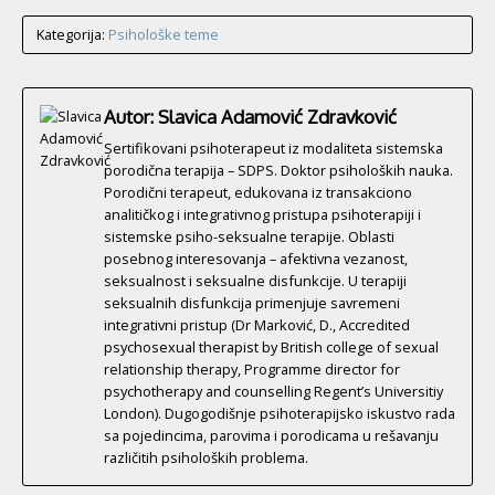
Kategorija:
Psihološke teme
Autor: Slavica Adamović Zdravković
Sertifikovani psihoterapeut iz modaliteta sistemska
porodična terapija – SDPS. Doktor psiholoških nauka.
Porodični terapeut, edukovana iz transakciono
analitičkog i integrativnog pristupa psihoterapiji i
sistemske psiho-seksualne terapije. Oblasti
posebnog interesovanja – afektivna vezanost,
seksualnost i seksualne disfunkcije. U terapiji
seksualnih disfunkcija primenjuje savremeni
integrativni pristup (Dr Marković, D., Accredited
psychosexual therapist by British college of sexual
relationship therapy, Programme director for
psychotherapy and counselling Regent’s Universitiy
London). Dugogodišnje psihoterapijsko iskustvo rada
sa pojedincima, parovima i porodicama u rešavanju
različitih psiholoških problema.