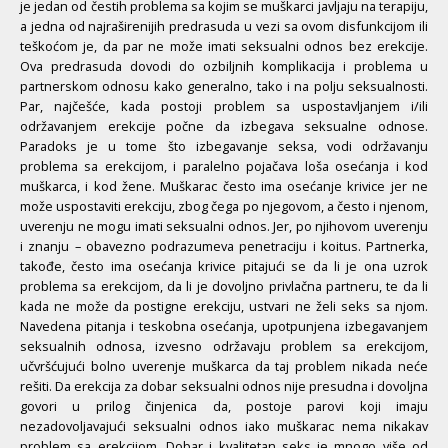
je jedan od čestih problema sa kojim se muškarci javljaju na terapiju,
a jedna od najraširenijih predrasuda u vezi sa ovom disfunkcijom ili
teškoćom je, da par ne može imati seksualni odnos bez erekcije.
Ova predrasuda dovodi do ozbiljnih komplikacija i problema u
partnerskom odnosu kako generalno, tako i na polju seksualnosti.
Par, najčešće, kada postoji problem sa uspostavljanjem i/ili
održavanjem erekcije počne da izbegava seksualne odnose.
Paradoks je u tome što izbegavanje seksa, vodi održavanju
problema sa erekcijom, i paralelno pojačava loša osećanja i kod
muškarca, i kod žene. Muškarac često ima osećanje krivice jer ne
može uspostaviti erekciju, zbog čega po njegovom, a često i njenom,
uverenju ne mogu imati seksualni odnos. Jer, po njihovom uverenju
i znanju – obavezno podrazumeva penetraciju i koitus. Partnerka,
takođe, često ima osećanja krivice pitajući se da li je ona uzrok
problema sa erekcijom, da li je dovoljno privlačna partneru, te da li
kada ne može da postigne erekciju, ustvari ne želi seks sa njom.
Navedena pitanja i teskobna osećanja, upotpunjena izbegavanjem
seksualnih odnosa, izvesno održavaju problem sa erekcijom,
učvršćujući bolno uverenje muškarca da taj problem nikada neće
rešiti. Da erekcija za dobar seksualni odnos nije presudna i dovoljna
govori u prilog činjenica da, postoje parovi koji imaju
nezadovoljavajući seksualni odnos iako muškarac nema nikakav
problem sa erekcijom. Dobar i kvalitetan seks je mnogo više od