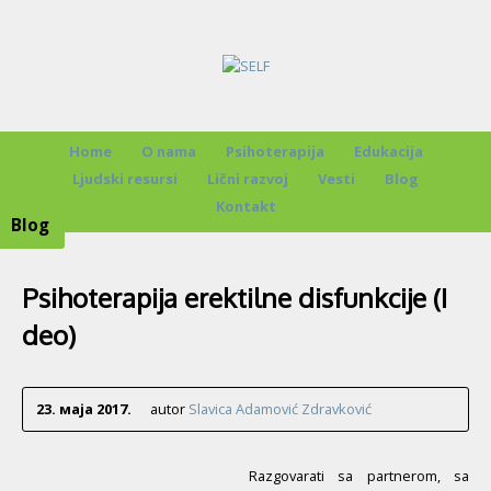
Home
O nama
Psihoterapija
Edukacija
Ljudski resursi
Lični razvoj
Vesti
Blog
Kontakt
Blog
Psihoterapija erektilne disfunkcije (I
deo)
23. маја 2017.
autor
Slavica Adamović Zdravković
Razgovarati sa partnerom, sa