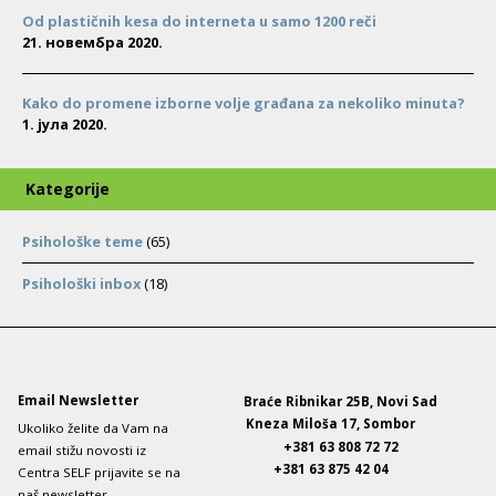
Od plastičnih kesa do interneta u samo 1200 reči
21. новембра 2020.
Kako do promene izborne volje građana za nekoliko minuta?
1. јула 2020.
Kategorije
Psihološke teme
(65)
Psihološki inbox
(18)
Email Newsletter
Braće Ribnikar 25B, Novi Sad
Kneza Miloša 17, Sombor
Ukoliko želite da Vam na
+381 63 808 72 72
email stižu novosti iz
+381 63 875 42 04
Centra SELF prijavite se na
naš newsletter.