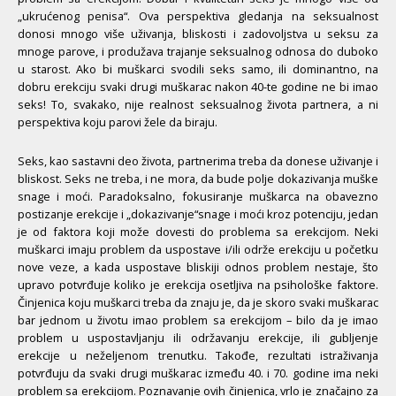
„ukrućenog penisa“. Ova perspektiva gledanja na seksualnost
donosi mnogo više uživanja, bliskosti i zadovoljstva u seksu za
mnoge parove, i produžava trajanje seksualnog odnosa do duboko
u starost. Ako bi muškarci svodili seks samo, ili dominantno, na
dobru erekciju svaki drugi muškarac nakon 40-te godine ne bi imao
seks! To, svakako, nije realnost seksualnog života partnera, a ni
perspektiva koju parovi žele da biraju.
Seks, kao sastavni deo života, partnerima treba da donese uživanje i
bliskost. Seks ne treba, i ne mora, da bude polje dokazivanja muške
snage i moći. Paradoksalno, fokusiranje muškarca na obavezno
postizanje erekcije i „dokazivanje“snage i moći kroz potenciju, jedan
je od faktora koji može dovesti do problema sa erekcijom. Neki
muškarci imaju problem da uspostave i/ili održe erekciju u početku
nove veze, a kada uspostave bliskiji odnos problem nestaje, što
upravo potvrđuje koliko je erekcija osetljiva na psihološke faktore.
Činjenica koju muškarci treba da znaju je, da je skoro svaki muškarac
bar jednom u životu imao problem sa erekcijom – bilo da je imao
problem u uspostavljanju ili održavanju erekcije, ili gubljenje
erekcije u neželjenom trenutku. Takođe, rezultati istraživanja
potvrđuju da svaki drugi muškarac između 40. i 70. godine ima neki
problem sa erekcijom. Poznavanje ovih činjenica, vrlo je značajno za