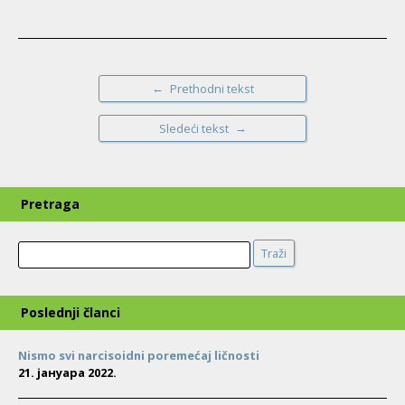
←
Prethodni tekst
→
Sledeći tekst
Pretraga
Search
Traži
Poslednji članci
Nismo svi narcisoidni poremećaj ličnosti
21. јануара 2022.