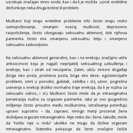
uzrokuje značajan stres osobi, kao i da li je možda uzrok erektilne
disfunkcije neka druga bolest ili problem.
Muškarci koji imaju erektilne probleme vrlo često imaju nisko
samopoštovanje, smanjen osećaj muškosti, depresivno
raspoloženje, često izbegavaju seksualnu aktivnost, dok njihova
partnerka često ima smanjenu seksualnu želju i smanjeno
seksualno zadovoljstvo.
Na seksualnu aktivnost generalno, kao i na erekciju značajno utiče
anksioznost koja je najjači neprijatelj seksualnog uzbuđenja i
erekcije, kao i strah od neuspeha. Zatim, utiču stresni događaji
(briga oko posla, promena posla, briga oko dece, egzistencijalni
problemi, smrt u porodici, gubitak, selidba i sl.), umor, pogrešna
uverenja o erekciji (koliko normalno traje erekcija, da li je nužna za
seksualni odnos, i sl.). Muškarci često misle da je intravaginalna
penetracija nužna za orgazam partnerke. Iako je ovo (pogrešno)
mišljenje često prisutno među muškarcima, istraživanja potvrđuju
upravo suprotno – da, zapravo, mnogo manji procenat žena
doživljava orgazam intravaginalno. Nije retko da i žene, takođe, misle
da “nešto nije u redu“ ukoliko ne mogu da dožive orgazam
intravaginalno. Statistika pokazuje da žene značajno češće