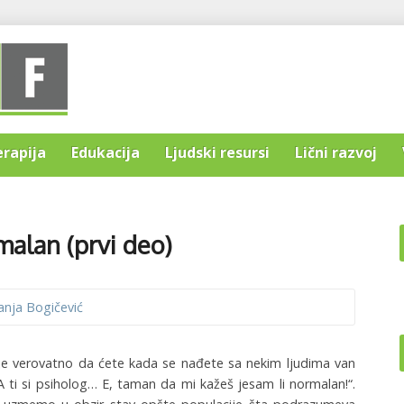
erapija
Edukacija
Ljudski resursi
Lični razvoj
malan (prvi deo)
anja Bogičević
 je verovatno da ćete kada se nađete sa nekim ljudima van
A ti si psiholog… E, taman da mi kažeš jesam li normalan!“.