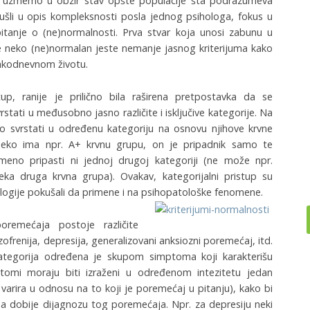
o uzmemo u obzir stav opšte populacije šta podrazumeva
šli u opis kompleksnosti posla jednog psihologa, fokus u
tanje o (ne)normalnosti. Prva stvar koja unosi zabunu u
 neko (ne)normalan jeste nemanje jasnog kriterijuma kako
vakodnevnom životu.
up, ranije je prilično bila raširena pretpostavka da se
stati u međusobno jasno različite i isključive kategorije. Na
o svrstati u određenu kategoriju na osnovu njihove krvne
neko ima npr. A+ krvnu grupu, on je pripadnik samo te
meno pripasti ni jednoj drugoj kategoriji (ne može npr.
eka druga krvna grupa). Ovakav, kategorijalni pristup su
ihologije pokušali da primene i na psihopatološke fenomene.
oremećaja postoje različite
izofrenija, depresija, generalizovani anksiozni poremećaj, itd.
kategorija određena je skupom simptoma koji karakterišu
tomi moraju biti izraženi u određenom intezitetu jedan
varira u odnosu na to koji je poremećaj u pitanju), kako bi
ba dobije dijagnozu tog poremećaja. Npr. za depresiju neki