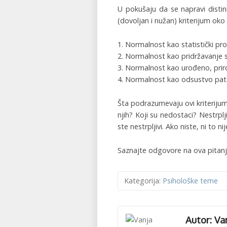
U pokušaju da se napravi disti
(dovoljan i nužan) kriterijum oko 
1. Normalnost kao statistički pr
2. Normalnost kao pridržavanje s
3. Normalnost kao urođeno, prir
4. Normalnost kao odsustvo pat
Šta podrazumevaju ovi kriterijum
njih? Koji su nedostaci? Nestrpl
ste nestrpljivi. Ako niste, ni to 
Saznajte odgovore na ova pitan
Kategorija:
Psihološke teme
Autor: Va