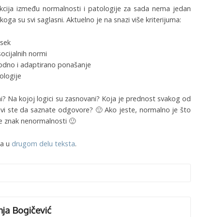
nkcija između normalnosti i patologije za sada nema jedan
koga su svi saglasni. Aktuelno je na snazi više kriterijuma:
osek
ocijalnih normi
odno i adaptirano ponašanje
ologije
i? Na kojoj logici su zasnovani? Koja je prednost svakog od
jivi ste da saznate odgovore? 🙂 Ako jeste, normalno je što
nije znak nenormalnosti 🙂
ja u
drugom delu teksta
.
nja Bogičević