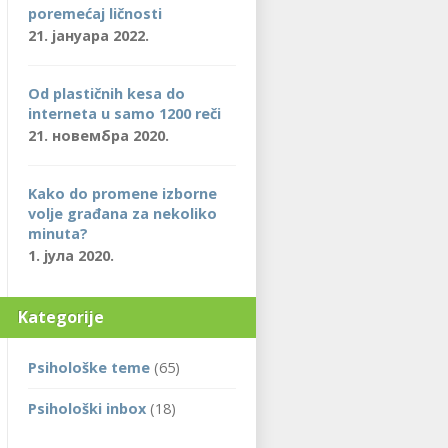
poremećaj ličnosti
21. јануара 2022.
Od plastičnih kesa do
interneta u samo 1200 reči
21. новембра 2020.
Kako do promene izborne
volje građana za nekoliko
minuta?
1. јула 2020.
Kategorije
Psihološke teme
(65)
Psihološki inbox
(18)