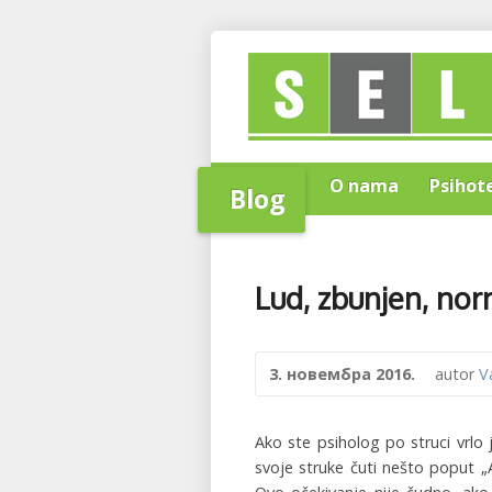
Home
O nama
Psihot
Blog
Lud, zbunjen, nor
3. новембра 2016.
autor
V
Ako ste psiholog po struci vrlo
svoje struke čuti nešto poput „