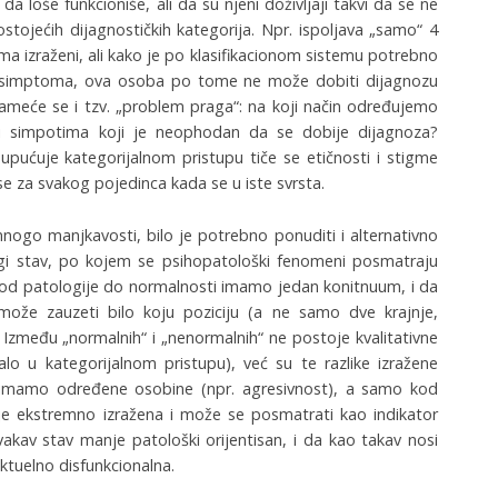
a loše funkcioniše, ali da su njeni doživljaji takvi da se ne
stojećih dijagnostičkih kategorija. Npr. ispoljava „samo“ 4
a izraženi, ali kako je po klasifikacionom sistemu potrebno
 simptoma, ova osoba po tome ne može dobiti dijagnozu
ameće se i tzv. „problem praga“: na koji način određujemo
osti simpotima koji je neophodan da se dobije dijagnoza?
 upućuje kategorijalnom pristupu tiče se etičnosti i stigme
se za svakog pojedinca kada se u iste svrsta.
mnogo manjkavosti, bilo je potrebno ponuditi i alternativno
rugi stav, po kojem se psihopatološki fenomeni posmatraju
 od patologije do normalnosti imamo jedan konitnuum, i da
ože zauzeti bilo koju poziciju (a ne samo dve krajnje,
). Između „normalnih“ i „nenormalnih“ ne postoje kvalitativne
lo u kategorijalnom pristupu), već su te razlike izražene
i imamo određene osobine (npr. agresivnost), a samo kod
je ekstremno izražena i može se posmatrati kao indikator
vakav stav manje patološki orijentisan, i da kao takav nosi
ktuelno disfunkcionalna.