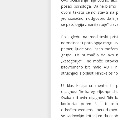
Ovo očekivanje nije čudno, ak
posao psihologa. Da ne bismo u
ovom tekstu ćemo staviti na pi
jednoznačnom odgovoru da li je
se patologija „manifestuje“ u s
Po ugledu na medicinski prist
normalnost i patologija mogu svr
primer, ljude vrlo jasno možem
grupe. To bi značilo da ako 
„kategorije“ i ne može istovre
istovremeno biti malo AB ili n
stručnjaci iz oblasti kliničke ps
U klasifikacijama mentalnih p
dijagnostičke kategorije: npr. sh
Svaka od ovih dijagnostičkih 
konkretan poremećaj i ti simp
određeni vremenski period (ovo 
se zadovoljio kriterijum da oso