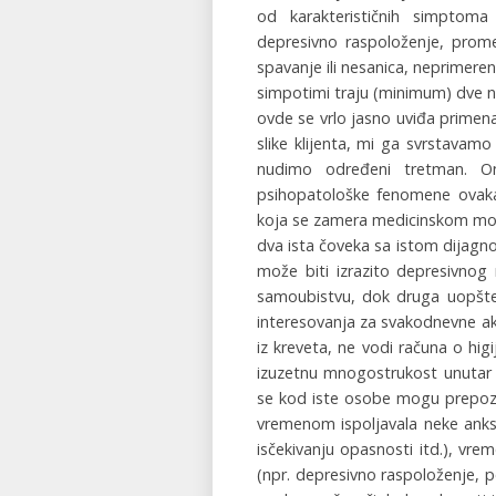
od karakterističnih simptoma 
depresivno raspoloženje, prome
spavanje ili nesanica, neprimeren
simpotimi traju (minimum) dve n
ovde se vrlo jasno uviđa primen
slike klijenta, mi ga svrstavam
nudimo određeni tretman. On
psihopatološke fenomene ovakav 
koja se zamera medicinskom mode
dva ista čoveka sa istom dijagn
može biti izrazito depresivnog 
samoubistvu, dok druga uopšte 
interesovanja za svakodnevne ak
iz kreveta, ne vodi računa o hig
izuzetnu mnogostrukost unutar k
se kod iste osobe mogu prepozna
vremenom ispoljavala neke anksi
isčekivanju opasnosti itd.), v
(npr. depresivno raspoloženje, p