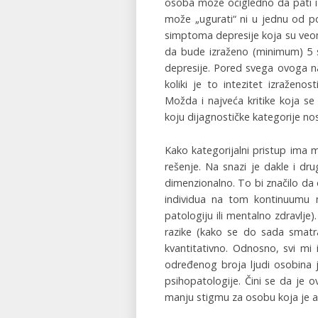
osoba može očigledno da pati i d
može „ugurati“ ni u jednu od po
simptoma depresije koja su veom
da bude izraženo (minimum) 5
depresije. Pored svega ovoga n
koliki je to intezitet izražen
Možda i najveća kritike koja se
koju dijagnostičke kategorije no
Kako kategorijalni pristup ima 
rešenje. Na snazi je dakle i d
dimenzionalno. To bi značilo da
individua na tom kontinuumu m
patologiju ili mentalno zdravlje
razike (kako se do sada smatra
kvantitativno. Odnosno, svi m
određenog broja ljudi osobina 
psihopatologije. Čini se da je o
manju stigmu za osobu koja je a