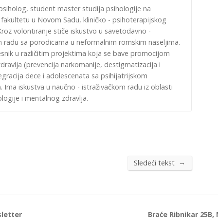
psiholog, student master studija psihologije na
fakultetu u Novom Sadu, kliničko - psihoterapijskog
roz volontiranje stiče iskustvo u savetodavno -
 radu sa porodicama u neformalnim romskim naseljima.
esnik u različitim projektima koja se bave promocijom
ravlja (prevencija narkomanije, destigmatizacija i
tegracija dece i adolescenata sa psihijatrijskom
 Ima iskustva u naučno - istraživačkom radu iz oblasti
ologije i mentalnog zdravlja.
→
Sledeći tekst
letter
Braće Ribnikar 25B,