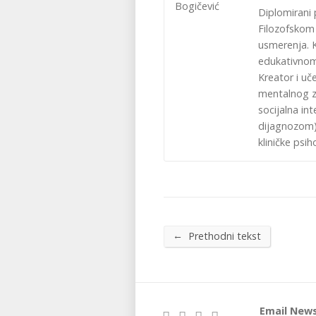
Diplomirani 
Filozofskom 
usmerenja. K
edukativnom
Kreator i uč
mentalnog zd
socijalna in
dijagnozom).
kliničke psih
←
Prethodni tekst
Email News