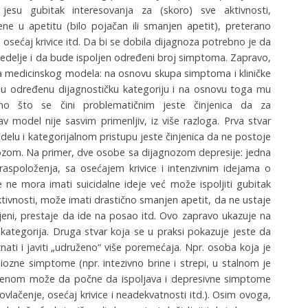
jesu gubitak interesovanja za (skoro) sve aktivnosti,
ne u apetitu (bilo pojačan ili smanjen apetit), preterano
 osećaj krivice itd. Da bi se dobila dijagnoza potrebno je da
edelje i da bude ispoljen određeni broj simptoma. Zapravo,
a medicinskog modela: na osnovu skupa simptoma i kliničke
o u određenu dijagnostičku kategoriju i na osnovu toga mu
o što se čini problematičnim jeste činjenica da za
model nije sasvim primenljiv, iz više razloga. Prva stvar
lu i kategorijalnom pristupu jeste činjenica da ne postoje
ozom. Na primer, dve osobe sa dijagnozom depresije: jedna
raspoloženja, sa osećajem krivice i intenzivnim idejama o
ne mora imati suicidalne ideje već može ispoljiti gubitak
tivnosti, može imati drastično smanjen apetit, da ne ustaje
ijeni, prestaje da ide na posao itd. Ovo zapravo ukazuje na
ategorija. Druga stvar koja se u praksi pokazuje jeste da
ti i javiti „udruženo“ više poremećaja. Npr. osoba koja je
ozne simptome (npr. intezivno brine i strepi, u stalnom je
remenom može da počne da ispoljava i depresivne simptome
ovlačenje, osećaj krivice i neadekvatnosti itd.). Osim ovoga,